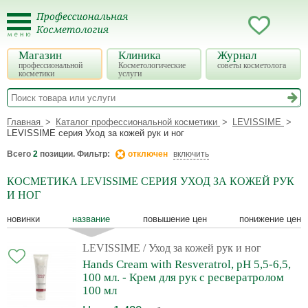
Магазин
Клиника
Журнал
профессиональной
Косметологические
советы косметолога
косметики
услуги
Главная
Каталог профессиональной косметики
LEVISSIME
LEVISSIME серия Уход за кожей рук и ног
Всего
2
позиции. Фильтр:
отключен
включить
КОСМЕТИКА LEVISSIME СЕРИЯ УХОД ЗА КОЖЕЙ РУК
И НОГ
новинки
название
повышение цен
понижение цен
LEVISSIME
/ Уход за кожей рук и ног
Hands Cream with Resveratrol, рН 5,5-6,5,
100 мл. - Крем для рук с ресвератролом
100 мл