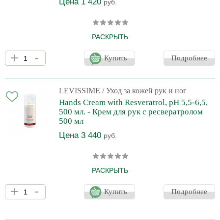
Цена 1 420
руб.
РАСКРЫТЬ
Крем для рук с ресвератролом LeviSsime Hands Cream with
+
-
Resveratrol защищает от агрессивного действия внешних
Купить
Подробнее
факторов. Глицерин, мочевина и аллантоин помогают
восстановить водный баланс и целостность липидного барьера.
Витамины А и Е оказывают защитное действие. Ресвератрол,
вырабатываемый из кожицы темных сортов винограда,
LEVISSIME
/ Уход за кожей рук и ног
оказывает легкое осветление кожи, способствует
Hands Cream with Resveratrol, рН 5,5-6,5,
омолаживающему действию, участвует в регенерации.
500 мл. - Крем для рук с ресвератролом
Ресвератрол обладает анти
500 мл
Цена 3 440
руб.
РАСКРЫТЬ
Крем для рук с ресвератролом LeviSsime Hands Cream with
+
-
Resveratrol защищает от агрессивного действия внешних
Купить
Подробнее
факторов. Глицерин, мочевина и аллантоин помогают
восстановить водный баланс и целостность липидного барьера.
Витамины А и Е оказывают защитное действие. Ресвератрол,