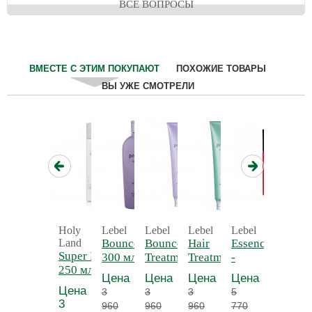
ВСЕ ВОПРОСЫ
ВМЕСТЕ С ЭТИМ ПОКУПАЮТ
ПОХОЖИЕ ТОВАРЫ
ВЫ УЖЕ СМОТРЕЛИ
Holy
Lebel
Lebel
Lebel
Lebel
Lebel
Land
Bounce Fit Shampoo
Bounce Fit
Hair
Essence Moist
Essence
Super Lotion
300 мл -
Treatment Plus 250
Treatment Soft
-
Разгла
250 мл -
Восстанавливающий
мл -
Fit Plus 250
Увлажняющее
масло
Цена
Цена
Цена
Цена
Цена
Лосьон для
шампунь
Восстанавливающая
мл -
молочко
Цена
3
3
3
5
5
растворения
маска Плюс
Увлажняющая
3
960
960
960
770
770
комедонов