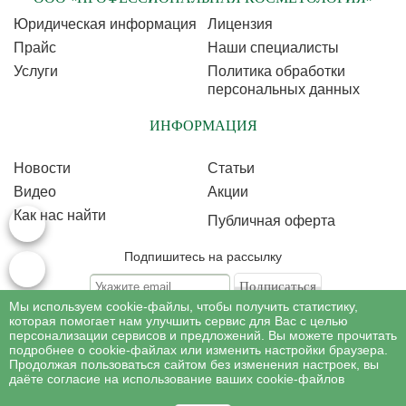
Юридическая информация
Лицензия
Прайс
Наши специалисты
Услуги
Политика обработки
персональных данных
ИНФОРМАЦИЯ
Новости
Статьи
Видео
Акции
Как нас найти
Публичная оферта
Подпишитесь на рассылку
Мы используем cookie-файлы, чтобы получить статистику,
Подписываясь на рассылку, Вы соглашаетесь c условиями политики
обработки
которая помогает нам улучшить сервис для Вас с целью
персональных данных
персонализации сервисов и предложений. Вы можете прочитать
подробнее о cookie-файлах или изменить настройки браузера.
Продолжая пользоваться сайтом без изменения настроек, вы
©
Профессиональная косметология
, 2007 - 2026
даёте согласие на использование ваших cookie-файлов
Все права на материалы сайта www.profcosmetology.ru охраняются в
соответствии c законом РФ «Об авторском праве и смежных правах».