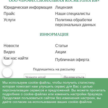
ООО «ПРОФЕССИОНАЛЬНАЯ КОСМЕТОЛОГИЯ»
Юридическая информация
Лицензия
Прайс
Наши специалисты
Услуги
Политика обработки
персональных данных
ИНФОРМАЦИЯ
Новости
Статьи
Видео
Акции
Как нас найти
Публичная оферта
Подпишитесь на рассылку
Мы используем cookie-файлы, чтобы получить статистику,
Подписываясь на рассылку, Вы соглашаетесь c условиями политики
обработки
которая помогает нам улучшить сервис для Вас с целью
персональных данных
персонализации сервисов и предложений. Вы можете прочитать
подробнее о cookie-файлах или изменить настройки браузера.
Продолжая пользоваться сайтом без изменения настроек, вы
©
Профессиональная косметология
, 2007 - 2026
даёте согласие на использование ваших cookie-файлов
Все права на материалы сайта www.profcosmetology.ru охраняются в
соответствии c законом РФ «Об авторском праве и смежных правах».