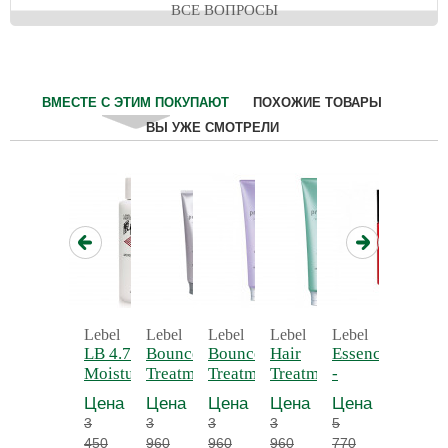
ВСЕ ВОПРОСЫ
ВМЕСТЕ С ЭТИМ ПОКУПАЮТ
ПОХОЖИЕ ТОВАРЫ
ВЫ УЖЕ СМОТРЕЛИ
Lebel
Lebel
Lebel
Lebel
Lebel
Lebel
LB 4.7
Bounce Fit
Bounce Fit
Hair
Essence Moist
Essence
Moisture
Treatment 250 мл -
Treatment Plus 250
Treatment Soft
-
Разгла
Conditioner
Восстанавливающая
мл -
Fit Plus 250
Увлажняющее
масло
Цена
Цена
Цена
Цена
Цена
Цена
250 мл -
маска для
Восстанавливающая
мл -
молочко
3
3
3
3
5
5
Кондиционер
поврежденных
маска Плюс
Увлажняющая
450
960
960
960
770
770