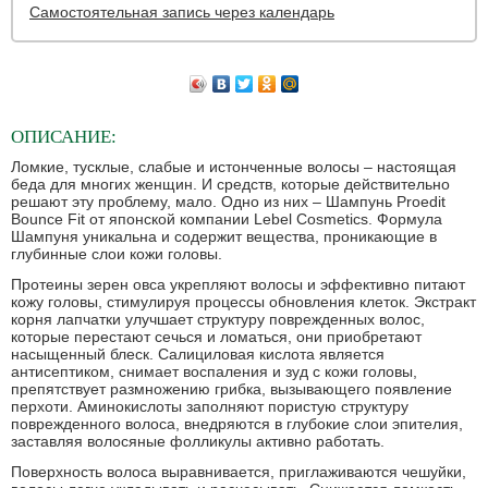
Самостоятельная запись через календарь
ОПИСАНИЕ:
Ломкие, тусклые, слабые и истонченные волосы – настоящая
беда для многих женщин. И средств, которые действительно
решают эту проблему, мало. Одно из них – Шампунь Proedit
Bounce Fit от японской компании Lebel Cosmetics. Формула
Шампуня уникальна и содержит вещества, проникающие в
глубинные слои кожи головы.
Протеины зерен овса укрепляют волосы и эффективно питают
кожу головы, стимулируя процессы обновления клеток. Экстракт
корня лапчатки улучшает структуру поврежденных волос,
которые перестают сечься и ломаться, они приобретают
насыщенный блеск. Салициловая кислота является
антисептиком, снимает воспаления и зуд с кожи головы,
препятствует размножению грибка, вызывающего появление
перхоти. Аминокислоты заполняют пористую структуру
поврежденного волоса, внедряются в глубокие слои эпителия,
заставляя волосяные фолликулы активно работать.
Поверхность волоса выравнивается, приглаживаются чешуйки,