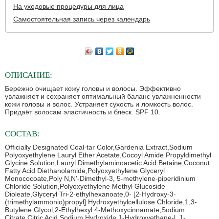
На уходовые процедуры для лица
Самостоятельная запись через календарь
ОПИСАНИЕ:
Бережно очищает кожу головы и волосы. Эффективно
увлажняет и сохраняет оптимальный баланс увлажненности
кожи головы и волос. Устраняет сухость и ломкость волос.
Придаёт волосам эластичность и блеск. SPF 10.
СОСТАВ:
Officially Designated Coal-tar Color,Gardenia Extract,Sodium
Polyoxyethylene Lauryl Ether Acetate,Cocoyl Amide Propyldimethyl
Glycine Solution,Lauryl Dimethylaminoacetic Acid Betaine,Coconut
Fatty Acid Diethanolamide,Polyoxyethylene Glyceryl
Monococoate,Poly N,N'-Dimethyl-3, 5-methylene-piperidinium
Chloride Solution,Polyoxyethylene Methyl Glucoside
Dioleate,Glyceryl Tri-2-ethylhexanoate,0- [2-Hydroxy-3-
(trimethylammonio)propyl] Hydroxyethylcellulose Chloride,1,3-
Butylene Glycol,2-Ethylhexyl 4-Methoxycinnamate,Sodium
Citrate,Citric Acid,Sodium Hydroxide,1-Hydroxyethane-l, 1-