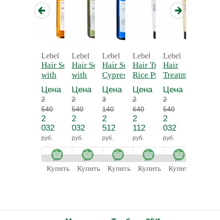
Lebel
Lebel
Lebel
Lebel
Lebel
Lebel
Hair Soap
Hair Soap
Hair Soap with
Hair Treatment with
Hair
Bounce 
with
with
Cypress 240 мл
Rice Protein 140 мл
Treatment
Treatme
Marigold
Seaweed
- Шампунь
- Маска
with Egg
Восста
Цена
Цена
Цена
Цена
Цена
Цена
240 мл -
240 мл -
Кипарис для
кондиционирующая
Protein 140
маска 
2
2
3
2
2
3
Шампунь
Шампунь
чувствительной,
Рисовый протеин
мл - Маска
повре
540
540
140
640
540
960
Календула
Морские
сухой кожи
питательная
волос
2
2
2
2
2
3
для
водоросли
головы
Яичный
032
032
512
112
032
168
жирной
протеин
руб.
руб.
руб.
руб.
руб.
руб.
кожи
головы
Купить
Купить
Купить
Купить
Купить
Купит