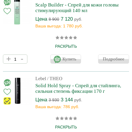
воздействия UF-лучей. Не сушит кожу головы. Обладает
Scalp Builder - Спрей для кожи головы
приятным ароматом имбиря и белого чая, препятст
стимулирующий 140 мл
Цена
7 120
8 900
руб.
Ваша выгода: 1 780 руб.
РАСКРЫТЬ
Легкий спрей с ароматом зелёного чая снижает выпадение
+
-
волос и стимулирует волосяные фолликулы. Оздоравливает
Купить
Подробнее
кожу головы, вызывает рост более густых и крепких волос,
улучшает их структуру. Содержит комплекс из органических
растительных экстрактов и аминокислот Реденсил - систему
"перезаряжающую" волосяные фолликулы и интенсивно
Lebel
/ THEO
оздоравливающую кожу головы.
Solid Hold Spray - Спрей для стайлинга,
сильная степень фиксации 170 г
Цена
3 144
3 930
руб.
Ваша выгода: 786 руб.
РАСКРЫТЬ