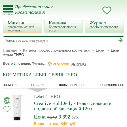
Магазин
Клиника
Журнал
профессиональной
Косметологические
советы косметолога
косметики
услуги
Главная
Каталог профессиональной косметики
Lebel
Lebel
серия THEO
Всего
5
позиций. Фильтр:
отключен
включить
КОСМЕТИКА LEBEL СЕРИЯ THEO
новинки
название
повышение цен
понижение цен
Lebel
/ THEO
Creative Hold Jelly - Гель с сильной и
подвижной фиксацией 120 г
Цена
3 392
4 240
руб.
Ваша выгода: 848 руб.