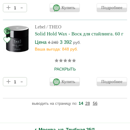
Спрей для стайлинга сильной степени фиксации (12). Для
+
-
креативных укладок, геометричных стрижек и причёсок,
Купить
Подробнее
требующих надежной и длительной фиксации. Содержит
компоненты, защищающие волосы от потери влаги и
впитывания посторонних запахов. Защищают прическу от
высокой влажности воздуха, атмосферных осадков. Содержит
Lebel
/ THEO
УФ-фильтры. Спрей легко смывается с волос теплой водой.
Solid Hold Wax - Воск для стайлинга. 60 г
Цена
3 392
4 240
руб.
Ваша выгода: 848 руб.
РАСКРЫТЬ
Воск для волос сильной фиксации (12). Обладает приятным
+
-
запахом черного чая и имбиря. Не даёт эффекта липкости и
Купить
Подробнее
склеености. Защищает укладку от атмосферных осадков,
прекрасно держит форму укладки в течение дня. Легко
смывается тёплой водой. Содержит увлажнящие компоненты,
поддерживающие здоровую увлажненность прядей, а также УФ-
14
28
56
выводить на страницу по:
протекторы, защищающие волосы от повреждения
ультрафиолетовым излучением.
г. Москва, ул. Трубная 25/1