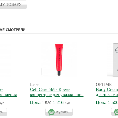
МУ ТОВАРУ
ЖЕ СМОТРЕЛИ
Lebel
OPTIME
м-
Cell Care 5M - Крем-
Body Cream
репления
концентрат для увлажнения
для тела с
волос
парфюма
Цена
1 216
Цена 1 50
1 520
руб.
руб.
ть
Купить