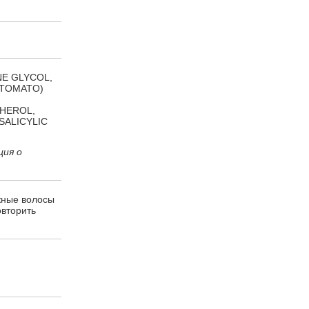
NE GLYCOL,
(TOMATO)
HEROL,
SALICYLIC
ция о
жные волосы
овторить