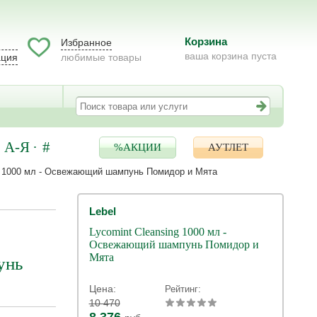
Корзина
Избранное
ваша корзина пуста
ация
любимые товары
А-Я
#
%АКЦИИ
АУТЛЕТ
g 1000 мл - Освежающий шампунь Помидор и Мята
Lebel
Lycomint Cleansing 1000 мл -
Освежающий шампунь Помидор и
Мята
унь
Цена:
Рейтинг:
10 470