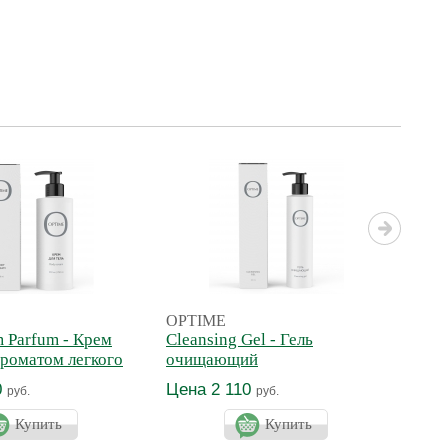
OPTIME
Lebe
 Parfum - Крем
Cleansing Gel - Гель
Silk
 ароматом легкого
очищающий
Аро
тек
0
Цена 2 110
Це
руб.
руб.
вол
Купить
Купить