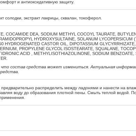
комфорт и антиоксидативную защиту.
кт солодки, экстракт лакрицы, сквалан, токоферол.
E, COCAMIDE DEA, SODIUM METHYL COCOYL TAURATE, BUTYLE
URAMIDOPROPYL HYDROXYSULTAINE, SOLANUM LYCOPERSICUM 
60 HYDROGENATED CASTOR OIL, DIPOTASSIUM GLYCYRRHIZATE,
ERNIUM, PROPYLENE GLYCOL ISOSTEARATE, SQUALANE, TOCOP
ETIDRONIC ACID , METHYLISOTHIAZOLINONE, SODIUM BENZOATE, 
TER.
 что состав средства может измениться. Актуальная информа
средства.
 предварительно распределить между ладонями и нанести на вла
бавляя воду до образования плотной пены. Смыть теплой водой. П
 применения.