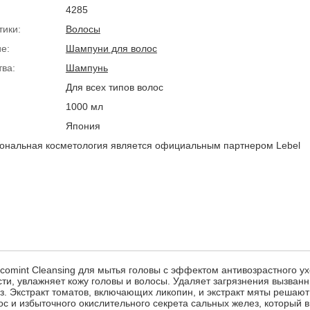
4285
тики:
Волосы
е:
Шампуни для волос
тва:
Шампунь
Для всех типов волос
1000 мл
Япония
нальная косметология является официальным партнером Lebel
omint Cleansing для мытья головы с эффектом антивозрастного ух
ти, увлажняет кожу головы и волосы. Удаляет загрязнения вызван
. Экстракт томатов, включающих ликопин, и экстракт мяты решаю
лос и избыточного окислительного секрета сальных желез, который 