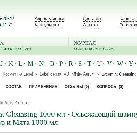
5-28-70
Адрес клиники
Доставка
Кабинет
5-11-72
Консультант
Оплата
Регистр
А
ЖУРНАЛ
ГИЧЕСКИЕ УСЛУГИ
СОВЕТЫ КОСМЕТОЛОГА
J
K
L
M
N
O
P
R
S
T
U
V
W
Y
Косметика Lebel
Lebel серия IAU Infinity Aurum
Lycomint Cleansin
СОСТАВ
ПРИМЕНЕНИЕ
ОТЗЫВЫ
(0)
ВОПРОСЫ
(0)
Infinity Aurum
nt Cleansing 1000 мл - Освежающий шамп
р и Мята 1000 мл