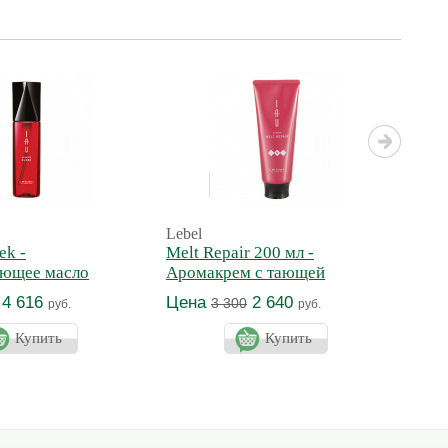
Lebel
Lebe
ek -
Melt Repair 200 мл -
Silk
ающее масло
Аромакрем с тающей
Аро
текстурой для увлажнения
текс
4 616
Цена
2 640
Це
3 300
руб.
руб.
волос
вол
Купить
Купить