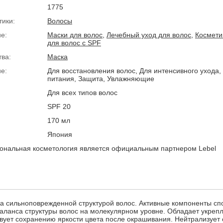
1775
тики:
Волосы
е:
Маски для волос
,
Лечебный уход для волос
,
Космети
для волос с SPF
тва:
Маска
е:
Для восстановления волос, Для интенсивного ухода,
питания, Защита, Увлажняющие
Для всех типов волос
SPF 20
170 мл
Япония
нальная косметология является официальным партнером Lebel
а сильноповрежденной структурой волос. Активные компоненты сп
аланса структуры волос на молекулярном уровне. Обладает укре
вует сохранению яркости цвета после окрашивания. Нейтрализует 