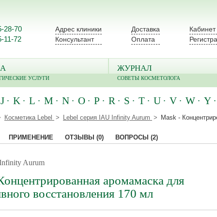
5-28-70
Адрес клиники
Доставка
Кабинет
5-11-72
Консультант
Оплата
Регистр
А
ЖУРНАЛ
ГИЧЕСКИЕ УСЛУГИ
СОВЕТЫ КОСМЕТОЛОГА
J
K
L
M
N
O
P
R
S
T
U
V
W
Y
Косметика Lebel
Lebel серия IAU Infinity Aurum
Mask - Концентрир
ПРИМЕНЕНИЕ
ОТЗЫВЫ
(0)
ВОПРОСЫ
(2)
Infinity Aurum
 Концентрированная аромамаска для
вного восстановления 170 мл