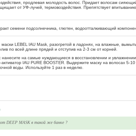
оздействия, продлевая молодость волос. Придает волосам сияющий
Защищает от УФ-лучей, термовоздействия. Препятствует впитывани
тракт семени подсолнечника, глютен, водоотталкивающий компонен
 маски LEBEL IAU Mask, разогретой в ладонях, на влажные, вымы
ив по всей длине прядей и отступив на 2-3 см от корней.
 нанесите на самые нуждающиеся в восстановлении и увлажнении
-активатор IAU PURE BOOSTER. Выдержите маску на волосах 5-10 
чной воды. Используйте 1 раз в неделю.
а
 от DEEP MASK в такой же банке ?