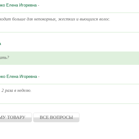
нко Елена Игоревна
-
ходит больше для непокорных, жестких и вьющихся волос.
а
вать?
нко Елена Игоревна
-
2 раза в неделю.
МУ ТОВАРУ
ВСЕ ВОПРОСЫ