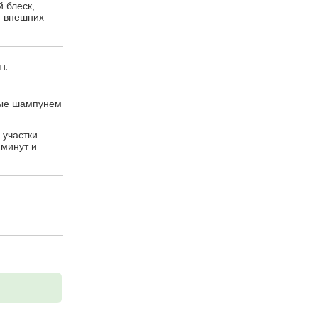
 блеск,
ю внешних
т.
тые шампунем
 участки
минут и