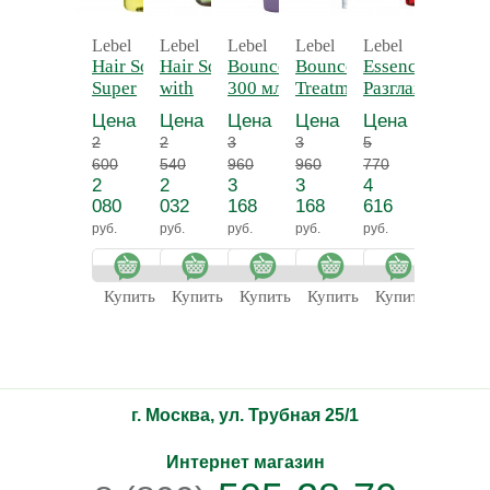
Lebel
Lebel
Lebel
Lebel
Lebel
Lebel
Hair Soap
Hair Soap
Bounce Fit Shampoo
Bounce Fit
Essence Sleek -
Hair S
Super
with
300 мл -
Treatment Plus 250
Разглаживающ
Ultra C
Cool 200
Seaweed
Восстанавливающий
мл -
масло
200 мл 
Цена
Цена
Цена
Цена
Цена
Цена
мл -
240 мл -
шампунь
Восстанавливающая
Шампу
2
2
3
3
5
3
Шампунь
Шампунь
маска Плюс
Ультра
600
540
960
960
770
070
Супер
Морские
Холод
2
2
3
3
4
2
холодный
водоросли
Апельс
080
032
168
168
616
456
апельсин
руб.
руб.
руб.
руб.
руб.
руб.
Купить
Купить
Купить
Купить
Купить
Купит
г. Москва, ул. Трубная 25/1
Интернет магазин