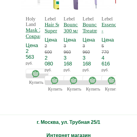
Holy
Lebel
Lebel
Lebel
Lebel
Lebel
Land
Hair Soap
Bounce Fit Shampoo
Bounce Fit
Essence Moist
Energy
Mask 70 мл -
Super
300 мл -
Treatment Plus 250
-
Wateri
Сокращающая
Cool 200
Восстанавливающий
мл -
Увлажняющее
- Лось
Цена
Цена
Цена
Цена
Цена
маска
мл -
шампунь
Восстанавливающая
молочко
для
Цена
2
3
3
5
3
двойного
Шампунь
маска Плюс
волос
2
600
960
960
770
360
действия
Супер
Энерги
563
2
3
3
4
2
холодный
080
168
168
616
688
руб.
апельсин
руб.
руб.
руб.
руб.
руб.
Купить
Купить
Купить
Купить
Купить
Купит
г. Москва, ул. Трубная 25/1
Интернет магазин