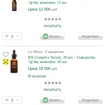
ЭрЭкс комплекс 15 мл
Революционная
Цена 12 000
руб.
РАСКРЫТЬ
Универсальная антивозрастная сыворотка с 5
+
-
сильнодействующими пептидами, более 6 формами
Купить
Подробнее
влагосвязывающей гиалуроновой кислоты и превосходной
смесью антиоксидантов уменьшает появление морщин,
улучшает тонус и текстуру кожи. Содержит концентрированные
увлажняющие компоненты, которые восстанавливают сухую
Le Mieux
/ Сыворотки
кожу, и стабилизируют витамин С (MAP) в этой форме, чтобы
RX Complex Serum, 30 мл. - Сывороткa
сделать кожу сияющей и здоровой. Комплексное
ЭрЭкс комплекс 30 мл
антивозрастное лечение. Уменьш
Цена 18 000
руб.
В наличии
РАСКРЫТЬ
Универсальная антивозрастная сыворотка с 5
+
-
сильнодействующими пептидами, более 6 формами
Купить
Подробнее
влагосвязывающей гиалуроновой кислоты и превосходной