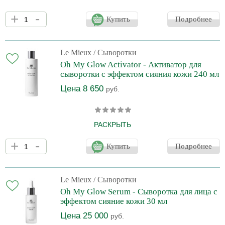
Концентрированный увлажняющий комплекс с восемью
+
-
формами гиалуроновой кислоты интенсивно увлажняет, не
Купить
Подробнее
закупоривая поры. Содержит низкомолекулярную гиалуроновую
кислоту для более глубокого впитывания. Витамин Е и три
мощных растительных экстракта обеспечивают
дополнительные успокаивающие, увлажняющие и
Le Mieux
/ Сыворотки
омолаживающие свойства для сбалансированной и здоровой
Oh My Glow Activator - Активатор для
кожи без ощущения жирности. Отлично подходит для жирной
сыворотки с эффектом сияния кожи 240 мл
или склонной к высыпаниям кожи.
Цена 8 650
руб.
РАСКРЫТЬ
Комбуча, укрепляющая кожу, и марганец, заряжающий
+
-
энергией клетки, объединяются с революционным комплексом
Купить
Подробнее
Hya10+, содержащим гиалуроновую кислоту 10 различных
размеров, для придания коже объема, а настоящая алмазная
пудра рассеивает сияющее свечение. Мгновенно увлажняет и
удерживает влагу. Успокаивает, разглаживает и придает объем
Le Mieux
/ Сыворотки
сухой, напряженной или стареющей коже. Уменьшает
Oh My Glow Serum - Сыворотка для лица с
покраснение и воспаление. Создает блестящее,
эффектом сияние кожи 30 мл
Цена 25 000
руб.