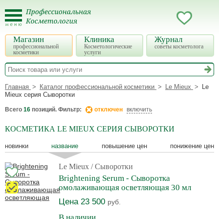
Магазин
Клиника
Журнал
профессиональной
Косметологические
советы косметолога
косметики
услуги
Главная
Каталог профессиональной косметики
Le Mieux
Le
Mieux серия Сыворотки
Всего
16
позиций. Фильтр:
отключен
включить
КОСМЕТИКА LE MIEUX СЕРИЯ СЫВОРОТКИ
новинки
название
повышение цен
понижение цен
Le Mieux
/ Сыворотки
Brightening Serum - Сыворотка
омолаживающая осветляющая 30 мл
Цена 23 500
руб.
В наличии