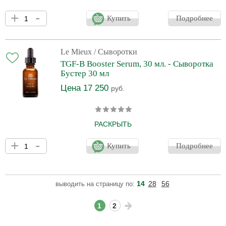
Отмеченная наградами сыворотка на основе гиалуроновой
+
-
кислоты глубоко увлажняет, повышает упругость, уменьшает
Купить
Подробнее
тонкие линии и морщины и восстанавливает сияние. Усиливает
результаты при использовании с другими средствами по уходу
за кожей. Содержит более 6 форм гиалуроновой кислоты,
запатентованный трансформирующий фактор роста,
Le Mieux
/ Сыворотки
ацетилоктапептид-3 (SNAP-8) и супероксиддисмутазу для
TGF-B Booster Serum, 30 мл. - Сыворотка
исключительных антивозрастных свойств. Уменьшает
Бустер 30 мл
появление
Цена 17 250
руб.
РАСКРЫТЬ
Отмеченная наградами сыворотка на основе гиалуроновой
+
-
кислоты глубоко увлажняет, повышает упругость, уменьшает
Купить
Подробнее
тонкие линии и морщины и восстанавливает сияние. Усиливает
результаты при использовании с другими средствами по уходу
за кожей. Содержит более 6 форм гиалуроновой кислоты,
запатентованный трансформирующий фактор роста,
14
28
56
выводить на страницу по:
ацетилоктапептид-3 (SNAP-8) и супероксиддисмутазу для
исключительных антивозрастных свойств. Уменьшает
появление
1
2