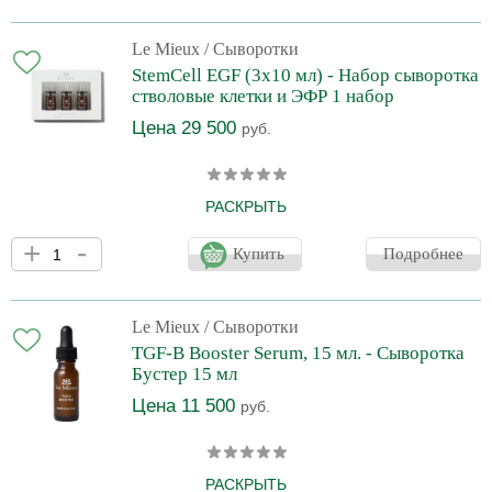
смесью антиоксидантов уменьшает появление морщин,
улучшает тонус и текстуру кожи. Содержит концентрированные
увлажняющие компоненты, которые восстанавливают сухую
Le Mieux
/ Сыворотки
кожу, и стабилизируют витамин С (MAP) в этой форме, чтобы
StemCell EGF (3х10 мл) - Набор сыворотка
сделать кожу сияющей и здоровой. Комплексное
стволовые клетки и ЭФР 1 набор
антивозрастное лечение. Уменьш
Цена 29 500
руб.
РАСКРЫТЬ
Сверхмощная омолаживающая сыворотка, которая использует
+
-
силу стволовых клеток альпийской розы и арганы,
Купить
Подробнее
антивозрастных факторов роста и революционного
митохондриального пептида для борьбы с линиями,
морщинами и дряблостью кожи. Революционная технология
TST (трансдермальная ультразвуковая технология) с
Le Mieux
/ Сыворотки
двухслойной инкапсуляцией обеспечивает более глубокое
TGF-B Booster Serum, 15 мл. - Сыворотка
поглощение питательных веществ для беспрецедентной
Бустер 15 мл
эластичности и сияния кожи. Улучшае
Цена 11 500
руб.
РАСКРЫТЬ