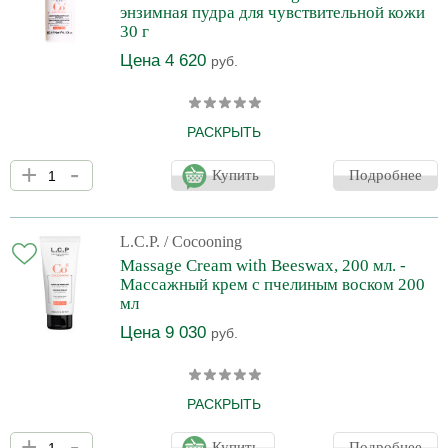
энзимная пудра для чувствительной кожи
30 г
Цена 4 620
руб.
РАСКРЫТЬ
Гарантирует мягкое и тщательное отшелушивание роговых
+
-
клеток, глубокое очищение кожи и пор. Облегчает абсорбцию
Купить
Подробнее
активных компонентов других препаратов.
L.C.P.
/ Cocooning
Massage Cream with Beeswax, 200 мл. -
Массажный крем с пчелиным воском 200
мл
Цена 9 030
руб.
РАСКРЫТЬ
Моделирующий уход для лица увлажняет, смягчает кожу и
+
-
насыщает ткани витаминами, антиоксидантами, микро- и
Купить
Подробнее