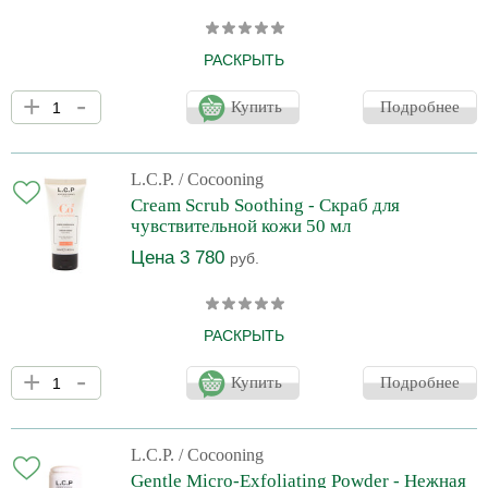
РАСКРЫТЬ
Мягкая и обволакивающая кремовая маска для моментального
+
-
антистрессового эффекта.
Купить
Подробнее
L.C.P.
/ Cocooning
Cream Scrub Soothing - Скраб для
чувствительной кожи 50 мл
Цена 3 780
руб.
РАСКРЫТЬ
Эффективно убирает роговые клетки и очищает поры сальных
+
-
желез. Поддерживает высокий уровень увлажнения,
Купить
Подробнее
поддерживает и восстанавливает барьерную функцию
эпидермиса.
L.C.P.
/ Cocooning
Gentle Micro-Exfoliating Powder - Нежная