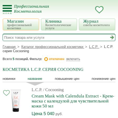
Магазин
Клиника
Журнал
профессиональной
Косметологические
советы косметолога
косметики
услуги
Главная
Каталог профессиональной косметики
L.C.P.
L.C.P.
серия Cocooning
Всего
5
позиций. Фильтр:
отключен
включить
КОСМЕТИКА L.C.P. СЕРИЯ COCOONING
новинки
название
повышение цен
понижение цен
L.C.P.
/ Cocooning
Cream Mask with Calendula Extract - Крем-
маска с календулой для чувствительной
кожи 50 мл
Цена 5 040
руб.