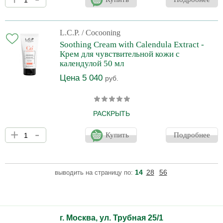
макроэлементами. Обладает противовоспалительными и
антистрессовым действием.
L.C.P.
/ Cocooning
Soothing Cream with Calendula Extract -
Крем для чувствительной кожи с
календулой 50 мл
Цена 5 040
руб.
РАСКРЫТЬ
Снимает покраснение, значительно улучшает цвета лица и
+
-
увлажняет. Обеспечивает защиту: от свободных радикалов и
Купить
Подробнее
внешней агрессии. Насыщает ткани питательными
компонентами, смягчает.
14
28
56
выводить на страницу по:
г. Москва, ул. Трубная 25/1