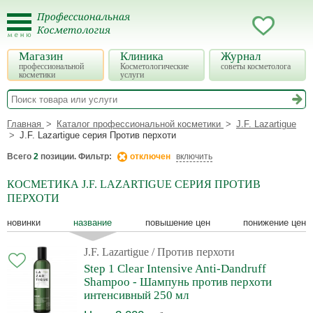
Магазин
Клиника
Журнал
профессиональной
Косметологические
советы косметолога
косметики
услуги
Главная
Каталог профессиональной косметики
J.F. Lazartigue
J.F. Lazartigue серия Против перхоти
Всего
2
позиции. Фильтр:
отключен
включить
КОСМЕТИКА J.F. LAZARTIGUE СЕРИЯ ПРОТИВ
ПЕРХОТИ
новинки
название
повышение цен
понижение цен
J.F. Lazartigue
/ Против перхоти
Step 1 Clear Intensive Anti-Dandruff
Shampoo - Шампунь против перхоти
интенсивный 250 мл