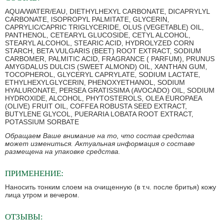
AQUA/WATER/EAU, DIETHYLHEXYL CARBONATE, DICAPRYLYL
CARBONATE, ISOPROPYL PALMITATE, GLYCERIN,
CAPRYLIC/CAPRIC TRIGLYCERIDE, OLUS (VEGETABLE) OIL,
PANTHENOL, CETEARYL GLUCOSIDE, CETYL ALCOHOL,
STEARYL ALCOHOL, STEARIC ACID, HYDROLYZED CORN
STARCH, BETA VULGARIS (BEET) ROOT EXTRACT, SODIUM
CARBOMER, PALMITIC ACID, FRAGRANCE ( PARFUM), PRUNUS
AMYGDALUS DULCIS (SWEET ALMOND) OIL, XANTHAN GUM,
TOCOPHEROL, GLYCERYL CAPRYLATE, SODIUM LACTATE,
ETHYLHEXYLGLYCERIN, PHENOXYETHANOL, SODIUM
HYALURONATE, PERSEA GRATISSIMA (AVOCADO) OIL, SODIUM
HYDROXIDE, ALCOHOL, PHYTOSTEROLS, OLEA EUROPAEA
(OLIVE) FRUIT OIL, COFFEA ROBUSTA SEED EXTRACT,
BUTYLENE GLYCOL, PUERARIA LOBATA ROOT EXTRACT,
POTASSIUM SORBATE
Обращаем Ваше внимание на то, что состав средства
может измениться. Актуальная информация о составе
размещена на упаковке средства.
ПРИМЕНЕНИЕ:
Наносить тонким слоем на очищенную (в т.ч. после бритья) кожу
лица утром и вечером.
ОТЗЫВЫ: