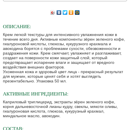
ОПИСАНИЕ:
Крем легкой текстуры для интенсивного увлажнения кожи в
течение всего дня. Активные компоненты зёрен зеленого кофе,
гиалуроновой кислоты, глюкозы, кукурузного крахмала и
авокодина борятся с проблемами сухости, обезвоженности и
раздражения кожи. Крем смягчает, увлажняет и разглаживает,
создает на поверхности кожи защитный слой, который
предотвращает испарение влаги и защищает от вредного
воздействия внешних факторов.
Ухоженная кожа и здоровый цвет лица - прекрасный результат
для мужчин, которые ценят себя и хотят выглядеть
презентабельно. Упаковка 50 мл.
АКТИВНЫЕ ИНГРЕДИЕНТЫ:
Каприловый триглицерид, экстракты зёрен зеленого кофе,
корня дальневосточной лианы кудзу, свеклы, мякоти оливы,
гиалуроновая кислота, глюкоза, кукурузный крахмал,
миндальное масло, авокодин.
СОСТАВ: