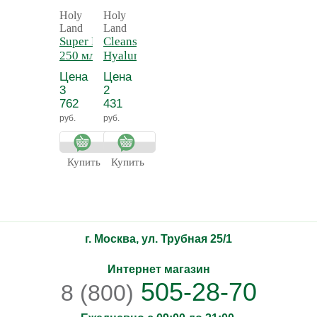
Holy
Holy
Land
Land
Super Lotion
Cleanser With
250 мл -
Hyaluronic
Лосьон для
Acid 250 мл -
Цена
Цена
растворения
Очиститель с
3
2
комедонов
гиалуроновой
762
431
кислотой
руб.
руб.
Купить
Купить
г. Москва, ул. Трубная 25/1
Интернет магазин
505-28-70
8 (800)