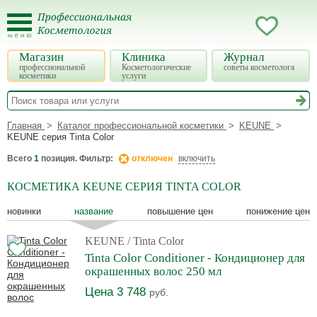
Магазин
Клиника
Журнал
профессиональной
Косметологические
советы косметолога
косметики
услуги
Главная
Каталог профессиональной косметики
KEUNE
KEUNE серия Tinta Color
Всего
1
позиция. Фильтр:
отключен
включить
КОСМЕТИКА KEUNE СЕРИЯ TINTA COLOR
новинки
название
повышение цен
понижение цен
KEUNE
/ Tinta Color
Tinta Color Conditioner - Кондиционер для
окрашенных волос 250 мл
Цена 3 748
руб.