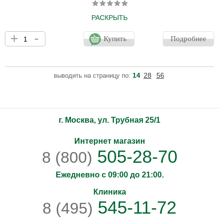
РАСКРЫТЬ
Кондиционер для окрашенных волос CARE TINTA COLOR
+
-
CONDITIONER - глубоко увлажняющий кондиционер
Купить
Подробнее
обогащенный природными минералами. Кондиционер глубоко
и интенсивно увлажняет кожу головы и волосы, сохраняет
насыщенность и стойкость цвета. Обеспечивает
долговременный блеск, делает локоны гладкими и
14
28
56
выводить на страницу по:
шелковистыми, защищает их от вредного воздействия УФ-
излучения. Восстанавливает и увлажняет структуру волоса,
предотвращая вымывание цвета. Богатая техн
г. Москва, ул. Трубная 25/1
Интернет магазин
505-28-70
8 (800)
Ежедневно с 09:00 до 21:00.
Клиника
545-11-72
8 (495)