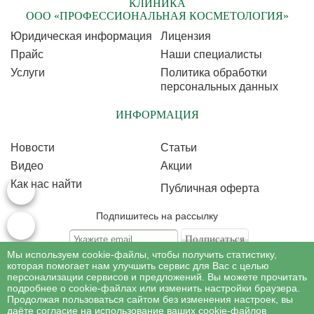
КЛИНИКА
ООО «ПРОФЕССИОНАЛЬНАЯ КОСМЕТОЛОГИЯ»
Юридическая информация
Лицензия
Прайс
Наши специалисты
Услуги
Политика обработки
персональных данных
ИНФОРМАЦИЯ
Новости
Статьи
Видео
Акции
Как нас найти
Публичная оферта
Подпишитесь на рассылку
Мы используем cookie-файлы, чтобы получить статистику,
Подписываясь на рассылку, Вы соглашаетесь c условиями политики
обработки
которая помогает нам улучшить сервис для Вас с целью
персональных данных
персонализации сервисов и предложений. Вы можете прочитать
подробнее о cookie-файлах или изменить настройки браузера.
Продолжая пользоваться сайтом без изменения настроек, вы
©
Профессиональная косметология
, 2007 - 2026
даёте согласие на использование ваших cookie-файлов