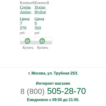
Keenwell
Keenwell
Crema
Textura Re-
Antiarrugas
Hydrating
Triple
Body
Цена
Цена
Accion Dia
Emulsion -
7
5
– Дневной
Увлажняющая
270
310
крем
эмульсия для
руб.
руб.
против
тела
морщин
тройного
Купить
Купить
действия
г. Москва, ул. Трубная 25/1
Интернет магазин
505-28-70
8 (800)
Ежедневно с 09:00 до 21:00.