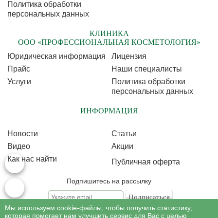
Политика обработки
персональных данных
КЛИНИКА
ООО «ПРОФЕССИОНАЛЬНАЯ КОСМЕТОЛОГИЯ»
Юридическая информация
Лицензия
Прайс
Наши специалисты
Услуги
Политика обработки
персональных данных
ИНФОРМАЦИЯ
Новости
Статьи
Видео
Акции
Как нас найти
Публичная оферта
Подпишитесь на рассылку
Мы используем cookie-файлы, чтобы получить статистику,
Подписываясь на рассылку, Вы соглашаетесь c условиями политики
обработки
которая помогает нам улучшить сервис для Вас с целью