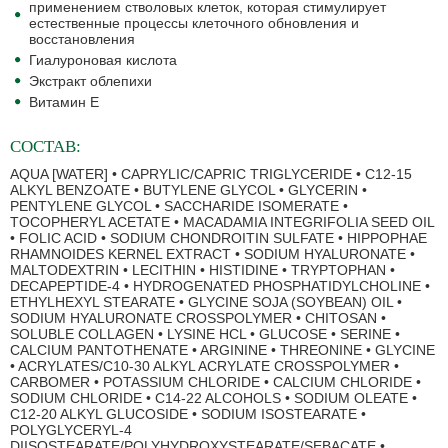
применением стволовых клеток, которая стимулирует
естественные процессы клеточного обновления и
восстановления
Гиалуроновая кислота
Экстракт облепихи
Витамин Е
СОСТАВ:
AQUA [WATER] • CAPRYLIC/CAPRIC TRIGLYCERIDE • C12-15
ALKYL BENZOATE • BUTYLENE GLYCOL • GLYCERIN •
PENTYLENE GLYCOL • SACCHARIDE ISOMERATE •
TOCOPHERYL ACETATE • MACADAMIA INTEGRIFOLIA SEED OIL
• FOLIC ACID • SODIUM CHONDROITIN SULFATE • HIPPOPHAE
RHAMNOIDES KERNEL EXTRACT • SODIUM HYALURONATE •
MALTODEXTRIN • LECITHIN • HISTIDINE • TRYPTOPHAN •
DECAPEPTIDE-4 • HYDROGENATED PHOSPHATIDYLCHOLINE •
ETHYLHEXYL STEARATE • GLYCINE SOJA (SOYBEAN) OIL •
SODIUM HYALURONATE CROSSPOLYMER • CHITOSAN •
SOLUBLE COLLAGEN • LYSINE HCL • GLUCOSE • SERINE •
CALCIUM PANTOTHENATE • ARGININE • THREONINE • GLYCINE
• ACRYLATES/C10-30 ALKYL ACRYLATE CROSSPOLYMER •
CARBOMER • POTASSIUM CHLORIDE • CALCIUM CHLORIDE •
SODIUM CHLORIDE • C14-22 ALCOHOLS • SODIUM OLEATE •
C12-20 ALKYL GLUCOSIDE • SODIUM ISOSTEARATE •
POLYGLYCERYL-4
DIISOSTEARATE/POLYHYDROXYSTEARATE/SEBACATE •