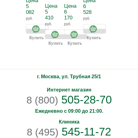
Цена
Цена
Detox -
антицеллюлитный
матирующий
тонизирующий
Цена
Цена
5
6
Молочко для
крем для
лосьон для
5
6
082
528
тела
тела
бюста СЕЙНО
410
170
руб.
руб.
увлажняющее
руб.
руб.
Прованс
Купить
Купить
Купить
Купить
г. Москва, ул. Трубная 25/1
Интернет магазин
505-28-70
8 (800)
Ежедневно с 09:00 до 21:00.
Клиника
545-11-72
8 (495)