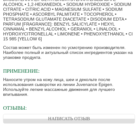
ALCOHOL • 1,2-HEXANEDIOL • SODIUM HYDROXIDE • SODIUM
CITRATE • CITRIC ACID • MAGNESIUM SULFATE • SODIUM
PHOSPHATE • ASCORBYL PALMITATE • TOCOPHEROL •
TETRASODIUM GLUTAMATE DIACETATE • DISODIUM EDTA •
PARFUM [FRAGRANCE]: BENZYL SALICYLATE • HEXYL
CINNAMAL • BENZYL ALCOHOL • GERANIOL • LINALOOL •
HYDROXYCITRONELLAL • LIMONENE • PHENOXYETHANOL • CI
15 985 [YELLOW 6]
Состав может быть изменен по усмотрению производителя.
Наиболее полный и актуальный список ингредиентов указан на
упаковке продукта.
ПРИМЕНЕНИЕ:
Наносите утром на кожу лица, шеи и декольте после
использования сыворотки из линии Juvenance Epigen.
Используйте легкие массажные движения для лучшего
впитывания.
ОТЗЫВЫ:
НАПИСАТЬ ОТЗЫВ