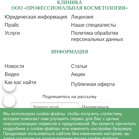
КЛИНИКА
ООО «ПРОФЕССИОНАЛЬНАЯ КОСМЕТОЛОГИЯ»
Юридическая информация
Лицензия
Прайс
Наши специалисты
Услуги
Политика обработки
персональных данных
ИНФОРМАЦИЯ
Новости
Статьи
Видео
Акции
Как нас найти
Публичная оферта
Подпишитесь на рассылку
Мы используем cookie-файлы, чтобы получить статистику,
Подписываясь на рассылку, Вы соглашаетесь c условиями политики
обработки
которая помогает нам улучшить сервис для Вас с целью
персональных данных
персонализации сервисов и предложений. Вы можете прочитать
подробнее о cookie-файлах или изменить настройки браузера.
Продолжая пользоваться сайтом без изменения настроек, вы
©
Профессиональная косметология
, 2007 - 2026
даёте согласие на использование ваших cookie-файлов