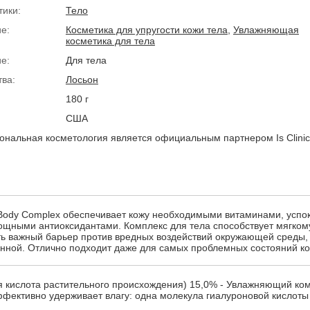
тики:
Тело
е:
Косметика для упругости кожи тела
,
Увлажняющая
косметика для тела
е:
Для тела
тва:
Лосьон
180 г
США
нальная косметология является официальным партнером Is Clinic
Body Complex обеспечивает кожу необходимыми витаминами, усп
щными антиоксидантами. Комплекс для тела способствует мягком
ь важный барьер против вредных воздействий окружающей среды,
енной. Отлично подходит даже для самых проблемных состояний ко
 кислота растительного происхождения) 15,0% - Увлажняющий ком
фективно удерживает влагу: одна молекула гиалуроновой кислоты