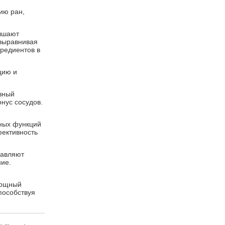
ию ран,
учшают
 выравнивая
редиентов в
цию и
вный
нус сосудов.
ных функций
фективность
давляют
ие.
мощный
пособствуя