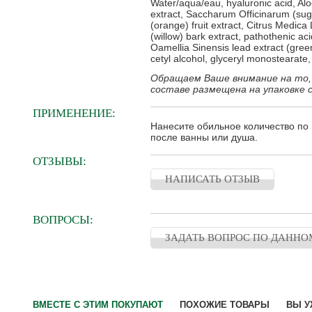
Water/aqua/eau​,​ hyaluronic acid​,​ Alo
extract,​ Saccharum Officinarum (suga
(orange) fruit extract,​ Citrus Medica L
(willow) bark extract​,​ pathothenic acid
Oamellia Sinensis lead extract (green t
cetyl alcohol​,​ glyceryl monostearate​
Обращаем Ваше внимание на то,
составе размещена на упаковке 
ПРИМЕНЕНИЕ:
Нанесите обильное количество по
после ванны или душа.
ОТЗЫВЫ:
НАПИСАТЬ ОТЗЫВ
ВОПРОСЫ:
ЗАДАТЬ ВОПРОС ПО ДАННО
ВМЕСТЕ С ЭТИМ ПОКУПАЮТ
ПОХОЖИЕ ТОВАРЫ
ВЫ У