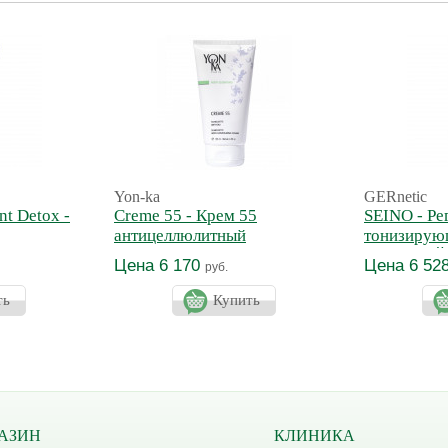
Yon-ka
GERnetic
nt Detox -
Creme 55 - Крем 55
SEINO - Р
антицеллюлитный
тонизирую
ванс
бюста СЕ
Цена 6 170
Цена 6 52
руб.
ть
Купить
АЗИН
КЛИНИКА