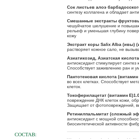
Сок листьев алоэ барбадосског
синтезу коллагена и обладает ан
Смешанные экстракты фруктовы
чешуйчатое шелушение и повышают
рельеф и уменьшая глубину повер
кожу
Экстракт коры Salix Alba (ивы)
растворяет кожное сало, не вызыв
Азиатикозид, Азиатская кислота
антиоксидант стимулирует синтез 
Способствует заживлению ран и у
Пантотеновая кислота (витамин 
во всех клетках. Способствует ме
клеток.
Токоферилацетат (витамин Е)1.
повреждение ДНК клеток кожи, об
Защищает от фотоповреждений, в
Ретинилпальмитат (сложный эф
антиоксидант с мощной способнос
биосинтетической активности фибр
СОСТАВ: