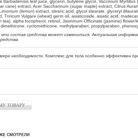
e Barbadenisis leaf juice,​ glycerin​,​ butylene glycol​,​ Vaccinium Myrtillus 
r cane) extract​,​ Acer Saccharinum (sugar maple) extract,​ Citrus Aura
imonium (lemon) extract,​ stearic acid​,​ glycol stearate​,​ glyceryl dilaurate
,​ Triricum Vulgare (wheat) germ oil,​ asiaticoside​,​ asiatic acid​,​ madecass
ea),​ alpha tocopherol​,​ retinol​,​ Jasminum Officinate (jasmine) flower/le
,​ dimethicone​,​ cyclomethicone​,​ methylparaben​,​ propylparaben​,​ phenoxy
 что состав средства может измениться. Актуальная информа
средства.
 мере необходимости. Комплекс для тела особенно эффективен пр
МУ ТОВАРУ
ЖЕ СМОТРЕЛИ