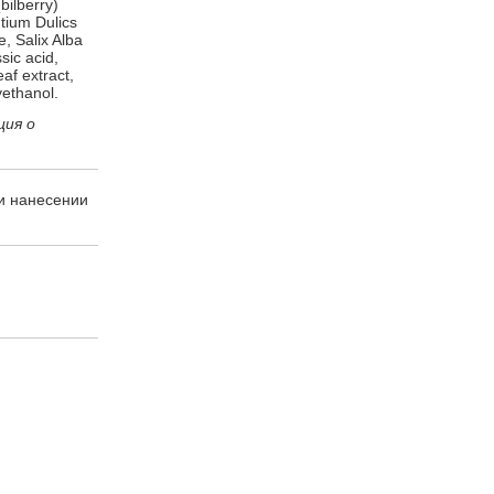
(bilberry)
ntium Dulics
​,​ Salix Alba
ic acid​,​
af extract,​
ethanol​.
ция о
и нанесении