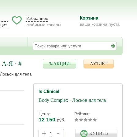
Корзина
Избранное
ваша корзина пуста
ация
любимые товары
А-Я
#
%АКЦИИ
АУТЛЕТ
 Лосьон для тела
Is Clinical
Body Complex - Лосьон для тела
Цена:
Рейтинг:
12 150
руб.
+
-
КУПИТЬ