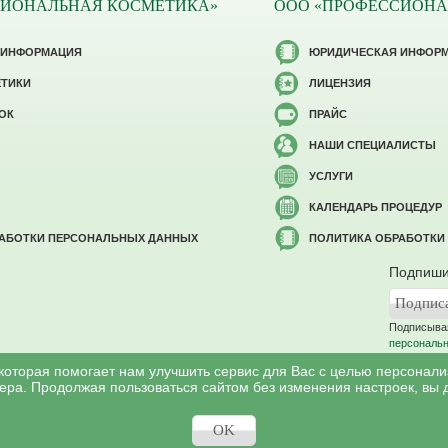
СИОНАЛЬНАЯ КОСМЕТИКА»
ООО «ПРОФЕССИОНА
 ИНФОРМАЦИЯ
ЮРИДИЧЕСКАЯ ИНФОР
ЕТИКИ
ЛИЦЕНЗИЯ
ОК
ПРАЙС
НАШИ СПЕЦИАЛИСТЫ
УСЛУГИ
КАЛЕНДАРЬ ПРОЦЕДУР
РАБОТКИ ПЕРСОНАЛЬНЫХ ДАННЫХ
ПОЛИТИКА ОБРАБОТКИ
Подпиши
Подписывая
персональ
 которая помогает нам улучшить сервис для Вас с целью персонал
ера. Продолжая пользоваться сайтом без изменения настроек, вы 
©
Профессиональная косметология
, 2007 - 2026
ся в соответствии c законом РФ «Об авторском праве и смежных правах». И
OK