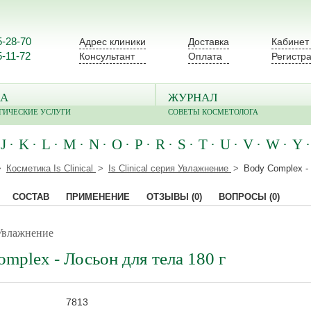
5-28-70
Адрес клиники
Доставка
Кабинет
5-11-72
Консультант
Оплата
Регистр
А
ЖУРНАЛ
ГИЧЕСКИЕ УСЛУГИ
СОВЕТЫ КОСМЕТОЛОГА
J
K
L
M
N
O
P
R
S
T
U
V
W
Y
Косметика Is Clinical
Is Clinical серия Увлажнение
Body Complex -
СОСТАВ
ПРИМЕНЕНИЕ
ОТЗЫВЫ
(0)
ВОПРОСЫ
(0)
/ Увлажнение
mplex - Лосьон для тела 180 г
7813