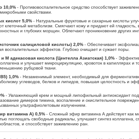
о 10,0%
- Противовоспалительное средство способствует заживлен
тимикробными свойствами.
х кислот 5,0%
- Натуральные фруктовые и сахарные кислоты ул
 клеточный метаболизм. Смягчают кожу и придают ей гладкость,
хностных и глубоких морщин. Облегчают проникновение других инг
 (источник салициловой кислоты) 2,0%
- Обеспечивает эксфолиа
ая воспалительных эффектов. Глубоко очищает и сужает поры.
 и М адекасовая кислота (Центелла Азиатская) 1,0%
- Эффекти
коллагена и улучшает микроциркуляцию, кровоток в капиллярах и то
меньшению рубцовой ткани.
В5) 1,0%
- Незаменимый элемент, необходимый для ферментатив
таболизму углеводов, белков и липидов, повышая целостность и эф
0%
- Увлажняющий крем и мощный липофильный антиоксидант по
разование димеров тимина, воспаление и окислительное поврежден
ызванных ультрафиолетовым излучением.
ир витамина А) 0,5%
- Сложный эфир витамина А действует как 
тью поглощать свободные радикалы, улучшает синтез коллагена, с
областов, и способствует заживлению ран.