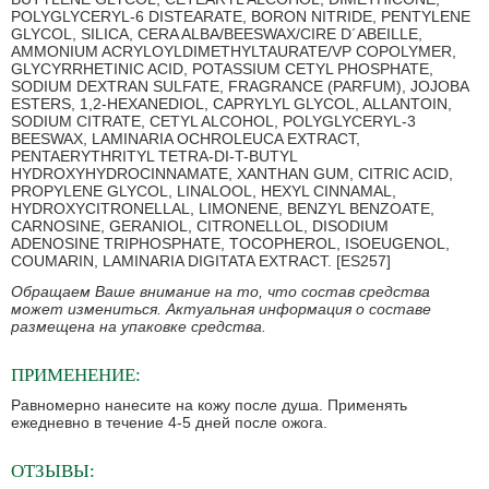
POLYGLYCERYL-6 DISTEARATE, BORON NITRIDE, PENTYLENE
GLYCOL, SILICA, CERA ALBA/BEESWAX/CIRE D´ABEILLE,
AMMONIUM ACRYLOYLDIMETHYLTAURATE/VP COPOLYMER,
GLYCYRRHETINIC ACID, POTASSIUM CETYL PHOSPHATE,
SODIUM DEXTRAN SULFATE, FRAGRANCE (PARFUM), JOJOBA
ESTERS, 1,2-HEXANEDIOL, CAPRYLYL GLYCOL, ALLANTOIN,
SODIUM CITRATE, CETYL ALCOHOL, POLYGLYCERYL-3
BEESWAX, LAMINARIA OCHROLEUCA EXTRACT,
PENTAERYTHRITYL TETRA-DI-T-BUTYL
HYDROXYHYDROCINNAMATE, XANTHAN GUM, CITRIC ACID,
PROPYLENE GLYCOL, LINALOOL, HEXYL CINNAMAL,
HYDROXYCITRONELLAL, LIMONENE, BENZYL BENZOATE,
CARNOSINE, GERANIOL, CITRONELLOL, DISODIUM
ADENOSINE TRIPHOSPHATE, TOCOPHEROL, ISOEUGENOL,
COUMARIN, LAMINARIA DIGITATA EXTRACT. [ES257]
Обращаем Ваше внимание на то, что состав средства
может измениться. Актуальная информация о составе
размещена на упаковке средства.
ПРИМЕНЕНИЕ:
Равномерно нанесите на кожу после душа. Применять
ежедневно в течение 4-5 дней после ожога.
ОТЗЫВЫ: