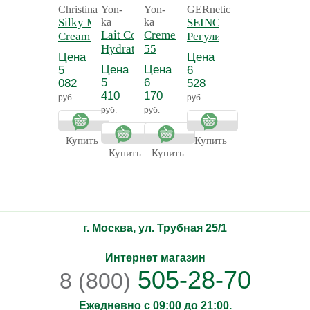
Christina
Yon-
Yon-
GERnetic
Silky Matte
ka
ka
SEINO -
Lait Corps
Creme 55 - Крем
Cream -
Регулирующий
Hydratant
55
Нежный
и
Цена
Цена
Detox -
антицеллюлитный
матирующий
тонизирующий
Цена
Цена
5
6
Молочко для
крем для
лосьон для
5
6
082
528
тела
тела
бюста СЕЙНО
410
170
руб.
руб.
увлажняющее
руб.
руб.
Прованс
Купить
Купить
Купить
Купить
г. Москва, ул. Трубная 25/1
Интернет магазин
505-28-70
8 (800)
Ежедневно с 09:00 до 21:00.