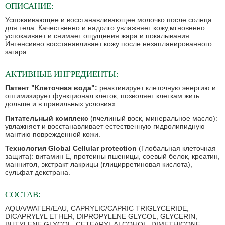
ОПИСАНИЕ:
Успокаивающее и восстанавливающее молочко после солнца
для тела. Качественно и надолго увлажняет кожу,мгновенно
успокаивает и снимает ощущения жара и покалывания.
Интенсивно восстанавливает кожу после незапланированного
загара.
АКТИВНЫЕ ИНГРЕДИЕНТЫ:
Патент "Клеточная вода":
реактивирует клеточную энергию и
оптимизирует функционал клеток, позволяет клеткам жить
дольше и в правильных условиях.
Питательный комплекс
(пчелиный воск, минеральное масло):
увлажняет и восстанавливает естественную гидролипидную
мантию поврежденной кожи.
Технология Global Cellular protection
(Глобальная клеточная
защита): витамин Е, протеины пшеницы, соевый белок, креатин,
маннитол, экстракт лакрицы (глицирретиновая кислота),
сульфат декстрана.
СОСТАВ:
AQUA/WATER/EAU, CAPRYLIC/CAPRIC TRIGLYCERIDE,
DICAPRYLYL ETHER, DIPROPYLENE GLYCOL, GLYCERIN,
BUTYLENE GLYCOL, CETEARYL ALCOHOL, DIMETHICONE,