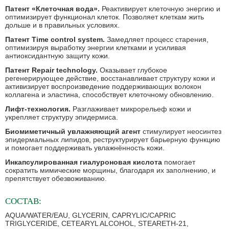
Патент «Клеточная вода».
Реактивирует клеточную энергию и
оптимизирует функционал клеток. Позволяет клеткам жить
дольше и в правильных условиях.
Патент Time control system.
Замедляет процесс старения,
оптимизируя выработку энергии клетками и усиливая
антиоксидантную защиту кожи.
Патент Repair technology.
Оказывает глубокое
регенерирующее действие, восстанавливает структуру кожи и
активизирует воспроизведение поддерживающих волокон
коллагена и эластина, способствует клеточному обновлению.
Лифт-технология.
Разглаживает микрорельеф кожи и
укрепляет структуру эпидермиса.
Биомиметичный увлажняющий агент
стимулирует неосинтез
эпидермальных липидов, реструктурирует барьерную функцию
и помогает поддерживать увлажнённость кожи.
Инкапсулированная гиалуроновая кислота
помогает
сократить мимические морщины, благодаря их заполнению, и
препятствует обезвоживанию.
СОСТАВ:
AQUA/WATER/EAU, GLYCERIN, CAPRYLIC/CAPRIC
TRIGLYCERIDE, CETEARYL ALCOHOL, STEARETH-21,