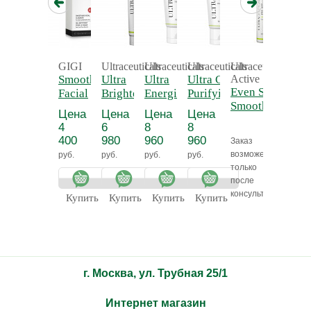
GIGI
Ultraceuticals
Ultraceuticals
Ultraceuticals
Ultraceuticals
SkinCou
Smoothing
Ultra
Ultra
Ultra Clear
Active
Elixir 
Even Skintone
Facial
Brightening
Energising
Purifying
Крем
Smoothing
Cleanser
Foaming
Mask - Ультра
Mask -
антиок
Цена
Цена
Цена
Цена
Цена
Serum Mild -
100 мл -
Cleanser -
энергетическая
Ультра
для лиц
4
6
8
8
8
Ультра
Мыло для
Ультра
маска
очищающая
Витами
400
980
960
960
000
Заказ
сыворотка для
глубокого
отбеливающая
маска
возможен
руб.
руб.
руб.
руб.
руб.
чувствительной
очищения
пенка для
только
кожи с
умывания
после
кислотами
консультации
Купить
Купить
Купить
Купить
Купит
г. Москва, ул. Трубная 25/1
Интернет магазин