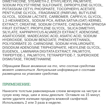
DIMETHICONE, STEARETH-2, ETHYLHEXYL PALMITATE,
SODIUM POLYSTYRENE SULFONATE, DIPROPYLENE GLYCOL,
POTASSIUM CETYL PHOSPHATE, TOCOPHERYL ACETATE,
PENTYLENE GLYCOL, FRAGRANCE (PARFUM), BUTYLENE
GLYCOL, SODIUM LACTATE, CARBOMER, CAPRYLYL GLYCOL,
1,2-HEXANEDIOL, SODIUM PCA, AVENA SATIVA (OAT) KERNEL
EXTRACT, CREATINE, SODIUM CITRATE, CAESALPINIA SPINOSA
FRUIT EXTRACT, PROPYLENE GLYCOL, SILICA DIMETHYL
SILYLATE, KAPPAPHYCUS ALVAREZII EXTRACT, ADENOSINE,
ASIATICOSIDE, MADECASSIC ACID, ASIATIC ACID, SODIUM
HYDROXIDE, SODIUM BENZOATE, PHENOXYETHANOL,
POLYSORBATE 20, CARNOSINE, SODIUM HYALURONATE,
DISODIUM ADENOSINE TRIPHOSPHATE, HEXYLENE GLYCOL,
EUGENOL, LAMINARIA DIGITATA EXTRACT, PALMITOYL
TRIPEPTIDE-1, PALMITOYL TETRAPEPTIDE-7, SUPEROXIDE
DISMUTASE, TROMETHAMINE
Обращаем Ваше внимание на то, что состав средства
может измениться. Актуальная информация о составе
размещена на упаковке средства.
ПРИМЕНЕНИЕ:
Нанесите толстым равномерным слоем вечером на чистую и
сухую кожу лица, шеи и зоны декольте. Оставьте на 15 минут,
затем удалите излишки продукта влажной салфеткой.
Использовать 2 или 3 раза в неделю.