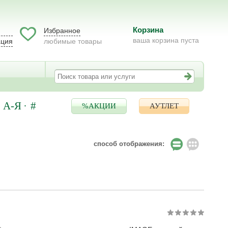
Корзина
Избранное
ваша корзина пуста
ация
любимые товары
А-Я
#
%АКЦИИ
АУТЛЕТ
способ отображения: