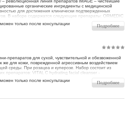
 – революционная линия препаратов IMAGE – чистейшие
ированные органические ингредиенты с медицинской
ностью для достижения клинически подтвержденных
тов. В наборе содержатся следующие препараты: ORMEDIC
g facial cleanser - Очищающий гель с алоэ - Универсальный
зможен только после консультации
й гель мягко удаляет макияж, загрязнения и тонизирует
Подробнее
ганические фитоэкстракты зеленого чая и ромашки,
 ка
ни-препаратов для сухой, чувствительной и обезвоженной
ак же для кожи, поврежденной агрессивным воздействием
ей среды. При розацеа и куперозе. Набор состоит из
 препаратов: VITAL C hydrating facial cleanser -
ее молочко с витамином С - Универсальное очищающее
зможен только после консультации
3 в 1: мягко удаляет макияж и загрязнения, насыщает кожу
Подробнее
ми и антиоксидантами, выравнивает тон кожи. Идеально
 для бритья чу