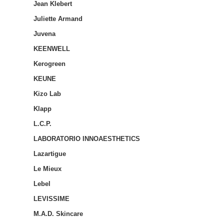
Jean Klebert
Juliette Armand
Juvena
KEENWELL
Kerogreen
KEUNE
Kizo Lab
Klapp
L.C.P.
LABORATORIO INNOAESTHETICS
Lazartigue
Le Mieux
Lebel
LEVISSIME
M.A.D. Skincare