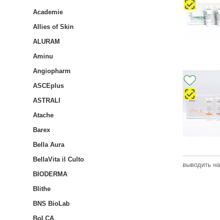
Academie
Allies of Skin
ALURAM
Aminu
Angiopharm
ASCEplus
ASTRALI
Atache
Barex
Bella Aura
BellaVita il Culto
выводить на
BIODERMA
Blithe
BNS BioLab
BoLCA