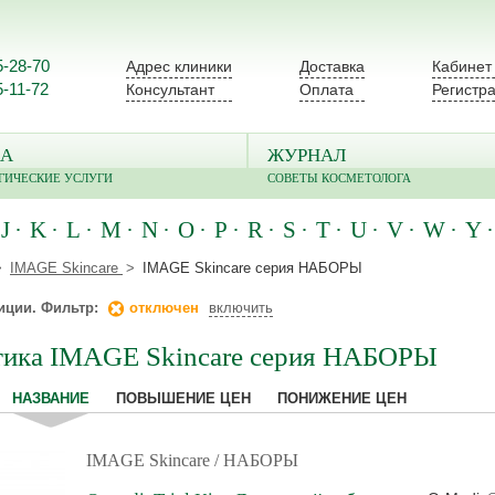
5-28-70
Адрес клиники
Доставка
Кабинет
5-11-72
Консультант
Оплата
Регистр
А
ЖУРНАЛ
ГИЧЕСКИЕ УСЛУГИ
СОВЕТЫ КОСМЕТОЛОГА
J
K
L
M
N
O
P
R
S
T
U
V
W
Y
IMAGE Skincare
IMAGE Skincare серия НАБОРЫ
иции. Фильтр:
отключен
включить
тика IMAGE Skincare серия НАБОРЫ
НАЗВАНИЕ
ПОВЫШЕНИЕ ЦЕН
ПОНИЖЕНИЕ ЦЕН
IMAGE Skincare
/ НАБОРЫ