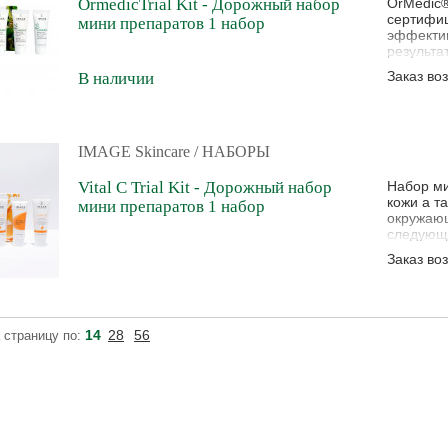
OrmedicTrial Kit - Дорожный набор
OrMedic®
сертифиц
мини препаратов 1 набор
эффектив
результа
balancin
Заказ во
В наличии
очищающи
кожу. Ор
окопника,
IMAGE Skincare
/ НАБОРЫ
Vital C Trial Kit - Дорожный набор
Набор ми
кожи а т
мини препаратов 1 набор
окружающ
следующих
Очищающ
Заказ во
молочко 
витамина
подходит
14
28
56
 страницу по: