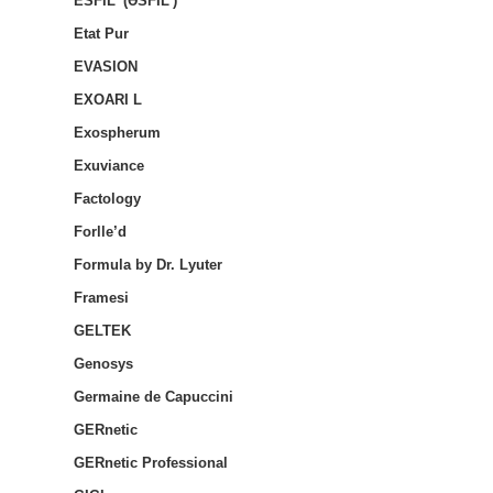
ESFIL' (ƏSFIL')
Etat Pur
EVASION
EXOARI L
Exospherum
Exuviance
Factology
Forlle’d
Formula by Dr. Lyuter
Framesi
GELTEK
Genosys
Germaine de Capuccini
GERnetic
GERnetic Professional