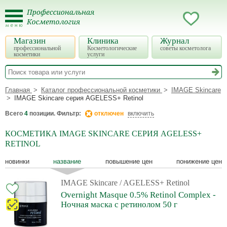
Магазин
Клиника
Журнал
профессиональной
Косметологические
советы косметолога
косметики
услуги
Главная
Каталог профессиональной косметики
IMAGE Skincare
IMAGE Skincare серия AGELESS+ Retinol
Всего
4
позиции. Фильтр:
отключен
включить
КОСМЕТИКА IMAGE SKINCARE СЕРИЯ AGELESS+
RETINOL
новинки
название
повышение цен
понижение цен
IMAGE Skincare
/ AGELESS+ Retinol
Overnight Masque 0.5% Retinol Complex -
Ночная маска с ретинолом 50 г