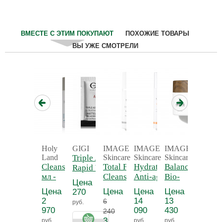
ВМЕСТЕ С ЭТИМ ПОКУПАЮТ
ПОХОЖИЕ ТОВАРЫ
ВЫ УЖЕ СМОТРЕЛИ
Holy
GIGI
IMAGE
IMAGE
IMAGE
IMAGE
Land
Triple Acid
Skincare
Skincare
Skincare
Skincar
Cleanser 250
Total Facial
Hydrating
Balancing
Sheer P
Rapid Wipes
мл -
Cleanser,
Anti-aging
Bio-
Lip
1 шт. -
Цена
Очищающее
177 мл. -
Serum -
peptide
Enhanc
Влажные
Цена
Цена
Цена
Цена
Цена
270
средство
Очищающий
Увлажняющая
Crème -
Comple
очищающие
2
14
13
4
6
руб.
"Альфа
гель с АНА
anti-age
Био-
Гель дл
салфетки
970
090
430
590
240
комплекс"
сыворотка с
пептидный
розовы
3
руб.
руб.
руб.
руб.