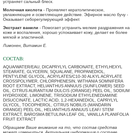
устраняет сальный блеск.
Молочная кислота
- Проявляет кератолитическое,
увлажняющее и осветляющее действие. Эфирное масло бучу -
Оказывает себорегулирующий эффект.
Экстракт ванили
- Помогает устранить мелкие раздражения на
коже и воспаления, хорошо успокаивает кожу, делает ее более
мягкой и эластичной.
Лимонен, Витамин Е.
СОСТАВ:
AQUA/WATER/EAU, DICAPRYLYL CARBONATE, ETHYLHEXYL
STEARATE, GLYCERIN, SQUALANE, PROPANEDIOL,
PENTYLENE GLYCOL, ACRYLATES/C10-30 ALKYL ACRYLATE
CROSSPOLYMER, CHLORPHENESIN, WITHANIA SOMNIFERA
ROOT EXTRACT, HELIANTHUS ANNUUS (SUNFLOWER) SEED
OIL, CITRUS AURANTIUM DULCIS (ORANGE) PEEL OIL, SODIUM
HYDROXIDE, LIMONENE, TRISODIUM ETHYLENEDIAMINE
DISUCCINATE, LACTIC ACID, 1,2-HEXANEDIOL, CAPRYLYL
GLYCOL, TOCOPHEROL, CITRUS NOBILIS (MANDARIN
ORANGE) PEEL OIL, HELIANTHUS ANNUUS LEAF/ STEM
EXTRACT, BAROSMA BETULINA LEAF OIL, VANILLA PLANIFOLIA
FRUIT EXTRACT
Обращаем Ваше внимание на то, что состав средства
может измениться. Актуальная информация о составе