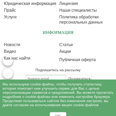
Юридическая информация
Лицензия
Прайс
Наши специалисты
Услуги
Политика обработки
персональных данных
ИНФОРМАЦИЯ
Новости
Статьи
Видео
Акции
Как нас найти
Публичная оферта
Подпишитесь на рассылку
Мы используем cookie-файлы, чтобы получить статистику,
Подписываясь на рассылку, Вы соглашаетесь c условиями политики
обработки
которая помогает нам улучшить сервис для Вас с целью
персональных данных
персонализации сервисов и предложений. Вы можете прочитать
подробнее о cookie-файлах или изменить настройки браузера.
Продолжая пользоваться сайтом без изменения настроек, вы
©
Профессиональная косметология
, 2007 - 2026
даёте согласие на использование ваших cookie-файлов
Все права на материалы сайта www.profcosmetology.ru охраняются в
соответствии c законом РФ «Об авторском праве и смежных правах».
Имеются противопоказания, необходима консультация специалиста.