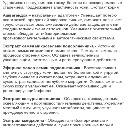
Удерживает влагу, смягчает кожу, борется с преждевременным
старением, поддерживает эластичность кожи. Экстракт корня
Ашвагандха
– натуральный адаптоген - Уменьшает потерю
влаги кожей, придает ей здоровое сияние, смягчает, повышает
тонус, оказывает омолаживающее действие защищая клетки
соединительной ткани от токсинов. Уменьшает окислительный
стресс, обладает антибактериальными,
противовоспалительными и антисептическими свойствами.
Экстракт семян микрозелени подсолнечника
- Источник
незаменимых витаминов и аминокислот. Помогает замедлить
процессы старения кожи. Обладает великолепным
увлажняющим, питательным и регенерирующим действием.
Эфирное масло семян подсолнечника
- Восстанавливает
клеточную структуру кожи, делает ее более мягкой и упругой,
глубоко очищает и сужает поры, устраняет шелушение и
сухость, разглаживает неглубокие морщинки. Хорошо смягчает
сухую кожу и увлажняет ее. Оказывает успокаивающий и
регенерирующий эффект.
Экстракт кожуры апельсина
- Обладают антиоксидантным,
осветляющим и противовоспалительным действием. Укрепляет
местный иммунитет, улучшает метаболизм, защищает от
преждевременного старения.
Экстракт мандарина
- Обладает антибактериальным и
антисептическим действием, сужает расширенные поры и