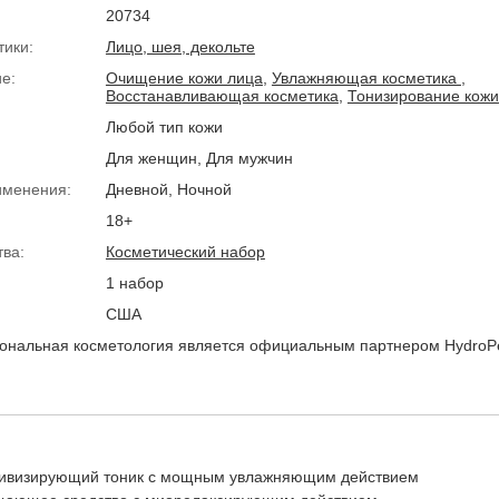
20734
тики:
Лицо, шея, декольте
е:
Очищение кожи лица
,
Увлажняющая косметика
,
Восстанавливающая косметика
,
Тонизирование кожи
Любой тип кожи
Для женщин, Для мужчин
именения:
Дневной, Ночной
18+
тва:
Косметический набор
1 набор
США
нальная косметология является официальным партнером HydroPe
Активизирующий тоник с мощным увлажняющим действием