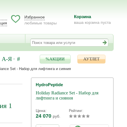
Корзина
Избранное
ваша корзина пуста
ация
любимые товары
А-Я
#
%АКЦИИ
АУТЛЕТ
diance Set - Набор для лифтинга и сияния
HydroPeptide
Holiday Radiance Set - Набор для
лифтинга и сияния
ия 1
Цена:
Рейтинг:
24 070
руб.