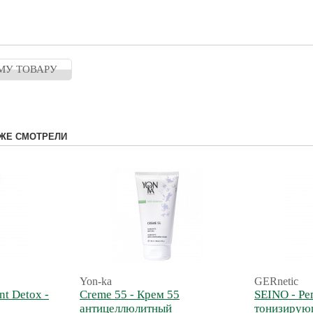
МУ ТОВАРУ
ЖЕ СМОТРЕЛИ
Yon-ka
GERnetic
nt Detox -
Creme 55 - Крем 55
SEINO - Р
антицеллюлитный
тонизирую