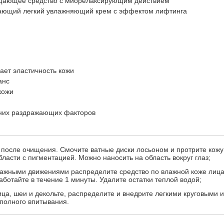
Очищающее средство с миорелаксирующим действием
ивающий легкий увлажняющий крем с эффектом лифтинга
ает эластичность кожи
анс
кожи
шних раздражающих факторов
 после очищения. Смочите ватные диски лосьоном и протрите кожу
ласти с пигментацией. Можно наносить на область вокруг глаз;
ажными движениями распределите средство по влажной коже лица
работайте в течение 1 минуты. Удалите остатки теплой водой;
ица, шеи и декольте, распределите и внедрите легкими круговыми и
олного впитывания.