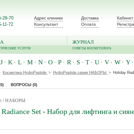
5-28-70
Адрес клиники
Доставка
Кабинет
5-11-72
Консультант
Оплата
Регистр
А
ЖУРНАЛ
ГИЧЕСКИЕ УСЛУГИ
СОВЕТЫ КОСМЕТОЛОГА
J
K
L
M
N
O
P
R
S
T
U
V
W
Y
Косметика HydroPeptide
HydroPeptide серия НАБОРЫ
Holiday Ra
(0)
ВОПРОСЫ
(0)
de / НАБОРЫ
 Radiance Set - Набор для лифтинга и сиян