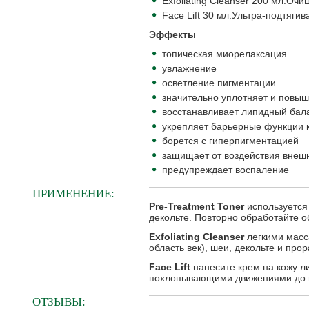
Exfoliating Cleanser 200 мл.
Face Lift 30 мл.Ультра-подтяг
Эффекты
топическая миорелаксация
увлажнение
осветление пигментации
значительно уплотняет и повыш
восстанавливает липидный бал
укрепляет барьерные функции 
борется с гиперпигментацией
защищает от воздействия вне
предупреждает воспаление
ПРИМЕНЕНИЕ:
Pre-Treatment Toner
используется
декольте. Повторно обработайте об
Exfoliating Cleanser
легкими масс
область век), шеи, декольте и про
Face Lift
нанесите крем на кожу л
похлопывающими движениями до п
ОТЗЫВЫ: