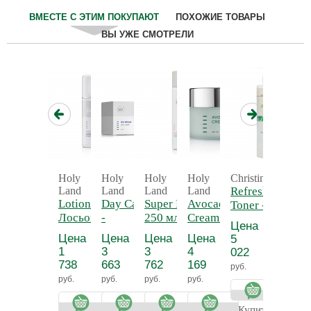
ВМЕСТЕ С ЭТИМ ПОКУПАЮТ
ПОХОЖИЕ ТОВАРЫ
ВЫ УЖЕ СМОТРЕЛИ
Holy
Holy
Holy
Holy
Christina
Holy
Land
Land
Land
Land
Refreshing
Land
Lotion -
Day Care
Super Lotion
Avocado
Active
Toner -
Лосьон-
-
250 мл -
Cream -
Cream
Освежающий
Цена
тоник с
Дневной
Лосьон для
Крем с
With
тоник
Цена
Цена
Цена
Цена
Цена
5
азуленом
защитный
растворения
авокадо
Hyalur
1
3
3
4
3
022
крем
комедонов
Acid -
738
663
762
169
817
руб.
Актив
руб.
руб.
руб.
руб.
руб.
крем п
глаза
Купить