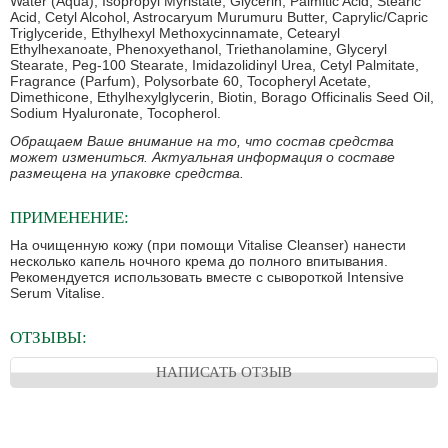
Water (Aqua), Isopropyl Myristate, Glycerin, Palmitic Acid, Stearic
Acid, Cetyl Alcohol, Astrocaryum Murumuru Butter, Caprylic/Capric
Triglyceride, Ethylhexyl Methoxycinnamate, Cetearyl
Ethylhexanoate, Phenoxyethanol, Triethanolamine, Glyceryl
Stearate, Peg-100 Stearate, Imidazolidinyl Urea, Cetyl Palmitate,
Fragrance (Parfum), Polysorbate 60, Tocopheryl Acetate,
Dimethicone, Ethylhexylglycerin, Biotin, Borago Officinalis Seed Oil,
Sodium Hyaluronate, Tocopherol.
Обращаем Ваше внимание на то, что состав средства
может измениться. Актуальная информация о составе
размещена на упаковке средства.
ПРИМЕНЕНИЕ:
На очищенную кожу (при помощи Vitalise Cleanser) нанести
несколько капель ночного крема до полного впитывания.
Рекомендуется использовать вместе с сывороткой Intensive
Serum Vitalise.
ОТЗЫВЫ:
НАПИСАТЬ ОТЗЫВ