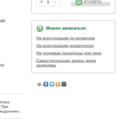
+
-
КУПИТЬ
ная
Можно записаться:
На консультацию по косметике
На консультацию косметолога
На уходовые процедуры для лица
Самостоятельная запись через
nd
календарь
ектра
 При
медогенен.