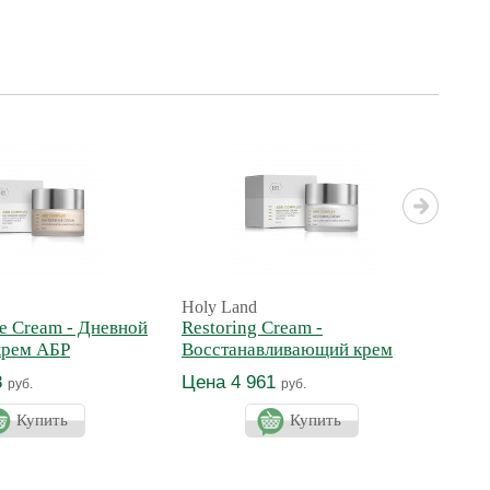
Holy Land
Holy
e Cream - Дневной
Restoring Cream -
Loti
крем АБР
Восстанавливающий крем
азу
8
Цена 4 961
Цен
руб.
руб.
Купить
Купить