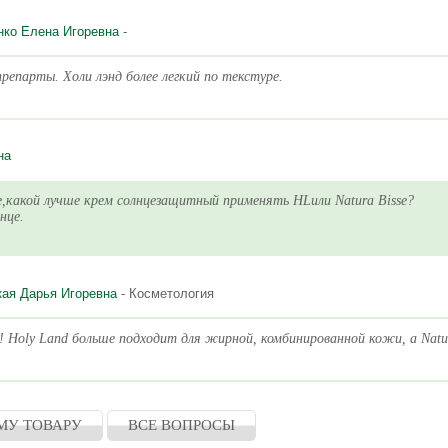
нко Елена Игоревна
-
репарты. Холи лэнд более легкий по текстуре.
на
,какой лучше крем солнцезащитный применять HLили Natura Bisse?
нце.
кая Дарья Игоревна
- Косметология
 Holy Land больше подходит для жирной, комбинированной кожи, а Natur
МУ ТОВАРУ
ВСЕ ВОПРОСЫ