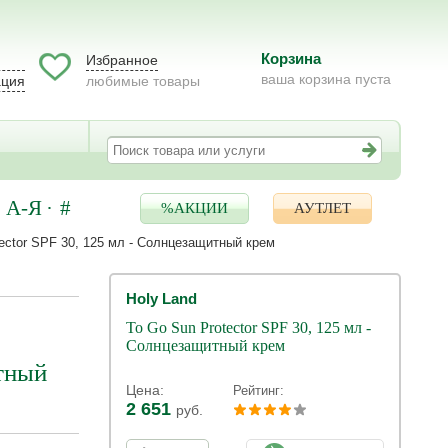
Корзина
Избранное
ваша корзина пуста
ация
любимые товары
А-Я
#
%АКЦИИ
АУТЛЕТ
ector SPF 30, 125 мл - Солнцезащитный крем
Holy Land
To Go Sun Protector SPF 30, 125 мл -
Солнцезащитный крем
итный
Цена:
Рейтинг:
2 651
руб.