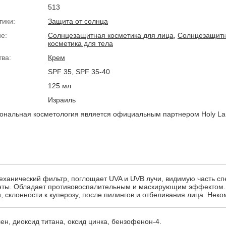
513
тики:
Защита от солнца
е:
Солнцезащитная косметика для лица
,
Солнцезащит
косметика для тела
тва:
Крем
SPF 35, SPF 35-40
125 мл
Израиль
нальная косметология является официальным партнером Holy La
ханический фильтр, поглощает UVA и UVB лучи, видимую часть сп
ты. Обладает противовоспалительным и маскирующим эффектом.
 склонности к куперозу, после пилингов и отбеливания лица. Неко
ен, диоксид титана, оксид цинка, бензофенон-4.