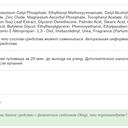
tassium Cetyl Phosphate, Ethylhexyl Methoxycinnamate, Cetyl Alcohol,
xide, Zinc Oxide, Magnesium Ascorbyl Phosphate, Tocopheryl Acetate, G
n Tea) Leaf Extract, Glycerin Dimethicone, Palmitic Acid, Stearic Acid, 
col, Butylene Glycol, Ethylhexylglycerin, Phenoxyethanol, Ethylparaben
mo-2-Nitropropan -1,3 - Diol, Imidazolidinyl, Urea, Fragrance (Parfum
 что состав средства может измениться. Актуальная информа
средства.
тки туловища за 20 мин. до выхода на улицу. Дополнительно нанос
сле купания.
я
ть данное средство с физическим санблоком Obagi, что порекомендуете?