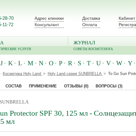
5-28-70
Адрес клиники
Доставка
Кабинет
5-11-72
Консультант
Оплата
Регистр
А
ЖУРНАЛ
ГИЧЕСКИЕ УСЛУГИ
СОВЕТЫ КОСМЕТОЛОГА
J
K
L
M
N
O
P
R
S
T
U
V
W
Y
Косметика Holy Land
Holy Land серия SUNBRELLA
To Go Sun Prot
СОСТАВ
ПРИМЕНЕНИЕ
ОТЗЫВЫ
(0)
ВОПРОСЫ
(3)
 / SUNBRELLA
un Protector SPF 30, 125 мл - Солнцезащ
25 мл