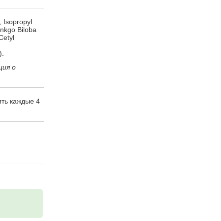
 Isopropyl
inkgo Biloba
Cetyl
).
ция о
ить каждые 4