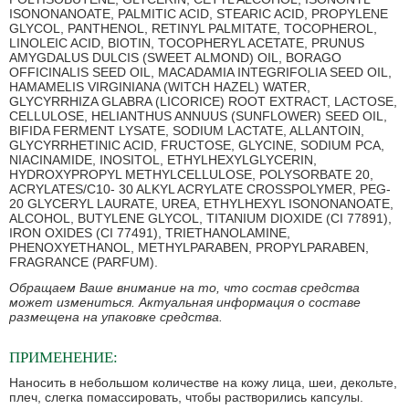
ISONONANOATE, PALMITIC ACID, STEARIC ACID, PROPYLENE
GLYCOL, PANTHENOL, RETINYL PALMITATE, TOCOPHEROL,
LINOLEIC ACID, BIOTIN, TOCOPHERYL ACETATE, PRUNUS
AMYGDALUS DULCIS (SWEET ALMOND) OIL, BORAGO
OFFICINALIS SEED OIL, MACADAMIA INTEGRIFOLIA SEED OIL,
HAMAMELIS VIRGINIANA (WITCH HAZEL) WATER,
GLYCYRRHIZA GLABRA (LICORICE) ROOT EXTRACT, LACTOSE,
CELLULOSE, HELIANTHUS ANNUUS (SUNFLOWER) SEED OIL,
BIFIDA FERMENT LYSATE, SODIUM LACTATE, ALLANTOIN,
GLYCYRRHETINIC ACID, FRUCTOSE, GLYCINE, SODIUM PCA,
NIACINAMIDE, INOSITOL, ETHYLHEXYLGLYCERIN,
HYDROXYPROPYL METHYLCELLULOSE, POLYSORBATE 20,
ACRYLATES/C10- 30 ALKYL ACRYLATE CROSSPOLYMER, PEG-
20 GLYCERYL LAURATE, UREA, ETHYLHEXYL ISONONANOATE,
ALCOHOL, BUTYLENE GLYCOL, TITANIUM DIOXIDE (CI 77891),
IRON OXIDES (CI 77491), TRIETHANOLAMINE,
PHENOXYETHANOL, METHYLPARABEN, PROPYLPARABEN,
FRAGRANCE (PARFUM).
Обращаем Ваше внимание на то, что состав средства
может измениться. Актуальная информация о составе
размещена на упаковке средства.
ПРИМЕНЕНИЕ:
Наносить в небольшом количестве на кожу лица, шеи, декольте,
плеч, слегка помассировать, чтобы растворились капсулы.