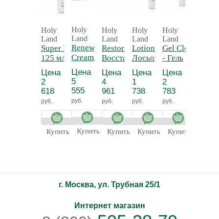
Holy
Holy
Holy
Holy
Holy
Holy
Land
Land
Land
Land
Land
Land
Renewal
Super Lotion
Restoring Cream -
Lotion -
Gel Cleanser
Face
Cream -
125 мл -
Восстанавливающий
Лосьон-
- Гель
Lotion
Обновляющий
Лосьон для
крем
тоник с
очищающий
250 мл 
Цена
Цена
Цена
Цена
Цена
Цена
крем
растворения
азуленом
Лосьо
5
2
4
1
2
2
комедонов
для ли
555
618
961
738
783
563
двойно
руб.
руб.
руб.
руб.
руб.
руб.
действ
Купить
Купить
Купить
Купить
Купить
Купит
г. Москва, ул. Трубная 25/1
Интернет магазин