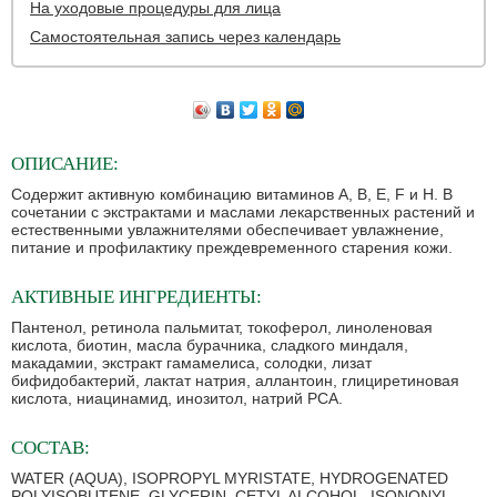
На уходовые процедуры для лица
Самостоятельная запись через календарь
ОПИСАНИЕ:
Содержит активную комбинацию витаминов A, B, Е, F и H. В
сочетании с экстрактами и маслами лекарственных растений и
естественными увлажнителями обеспечивает увлажнение,
питание и профилактику преждевременного старения кожи.
АКТИВНЫЕ ИНГРЕДИЕНТЫ:
Пантенол, ретинола пальмитат, токоферол, линоленовая
кислота, биотин, масла бурачника, сладкого миндаля,
макадамии, экстракт гамамелиса, солодки, лизат
бифидобактерий, лактат натрия, аллантоин, глициретиновая
кислота, ниацинамид, инозитол, натрий РСА.
СОСТАВ:
WATER (AQUA), ISOPROPYL MYRISTATE, HYDROGENATED
POLYISOBUTENE, GLYCERIN, CETYL ALCOHOL, ISONONYL