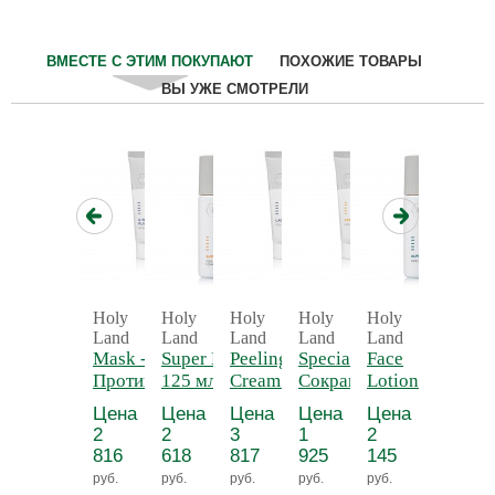
ВМЕСТЕ С ЭТИМ ПОКУПАЮТ
ПОХОЖИЕ ТОВАРЫ
ВЫ УЖЕ СМОТРЕЛИ
Holy
Holy
Holy
Holy
Holy
Holy
Land
Land
Land
Land
Land
Land
Mask -
Super Lotion
Peeling
Special Mask -
Face
Active
Противовоспалительная
125 мл -
Cream 70
Сокращающая
Lotion -
Cream 
маска "Анокс" с
Лосьон для
мл -
маска
Лосьон
Актив
Цена
Цена
Цена
Цена
Цена
Цена
ретинолом
растворения
Пилинг-
"Спешиал"
для лица
крем
2
2
3
1
2
3
комедонов
крем
"Альфа
"Альфа
816
618
817
925
145
817
"Лактолан"
комплекс"
компле
руб.
руб.
руб.
руб.
руб.
руб.