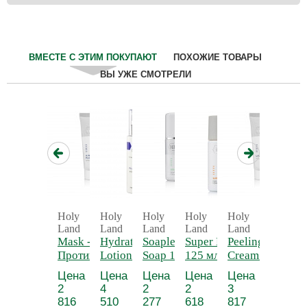
ВМЕСТЕ С ЭТИМ ПОКУПАЮТ
ПОХОЖИЕ ТОВАРЫ
ВЫ УЖЕ СМОТРЕЛИ
Holy
Holy
Holy
Holy
Holy
Holy
Land
Land
Land
Land
Land
Land
Mask -
Hydrating
Soapless
Super Lotion
Peeling
Special
Противовоспалительная
Lotion -
Soap 150
125 мл -
Cream 70
Сокра
маска "Анокс" с
Увлажняющий
мл -
Лосьон для
мл -
маска
Цена
Цена
Цена
Цена
Цена
Цена
ретинолом
лосьон
Ихтиоловое
растворения
Пилинг-
"Спеши
2
4
2
2
3
1
"Анокс" с
мыло
комедонов
крем
816
510
277
618
817
925