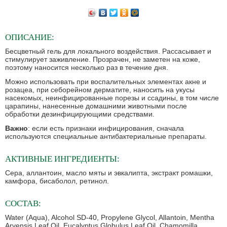
ОПИСАНИЕ:
Бесцветный гель для локального воздействия. Рассасывает и
стимулирует заживление. Прозрачен, не заметен на коже,
поэтому наносится несколько раз в течение дня.
Можно использовать при воспалительных элементах акне и
розацеа, при себорейном дерматите, наносить на укусы
насекомых, неинфицированные порезы и ссадины, в том числе
царапины, нанесенные домашними животными после
обработки дезинфицирующими средствами.
Важно
: если есть признаки инфицирования, сначала
используются специальные антибактериальные препараты.
АКТИВНЫЕ ИНГРЕДИЕНТЫ:
Сера, аллантоин, масло мяты и эвкалипта, экстракт ромашки,
камфора, бисаболол, ретинол.
СОСТАВ:
Water (Aqua), Alcohol SD-40, Propylene Glycol, Allantoin, Mentha
Arvensis Leaf Oil, Eucalyptus Globulus Leaf Oil, Chamomilla