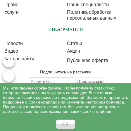
Прайс
Наши специалисты
Услуги
Политика обработки
персональных данных
ИНФОРМАЦИЯ
Новости
Статьи
Видео
Акции
Как нас найти
Публичная оферта
Подпишитесь на рассылку
Мы используем cookie-файлы, чтобы получить статистику,
Подписываясь на рассылку, Вы соглашаетесь c условиями политики
обработки
которая помогает нам улучшить сервис для Вас с целью
персональных данных
персонализации сервисов и предложений. Вы можете прочитать
подробнее о cookie-файлах или изменить настройки браузера.
Продолжая пользоваться сайтом без изменения настроек, вы
©
Профессиональная косметология
, 2007 - 2026
даёте согласие на использование ваших cookie-файлов
Все права на материалы сайта www.profcosmetology.ru охраняются в
соответствии c законом РФ «Об авторском праве и смежных правах».
Имеются противопоказания, необходима консультация специалиста.
OK