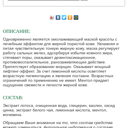
ОПИСАНИЕ:
Одновременно является омолаживающей маской красоты с
лечебным эффектом для жирной пористой кожи. Увлажняя и
питая чувствительную тонкую жирную кожу, маска регулирует
работу сальных желез, адсорбируя избытки кожного жира,
стягивает поры, оказывает дезинтоксикационное,
противовоспалительное, ранозаживляющее действие.
Препятствует образованию морщин. Оказывает мощный
лифтинг-эффект. За счет лимонной кислоты осветляет
возрастную пигментацию и явления постакне. Возрастных
ограничений по применению не имеет. Ментол придает
ощущение свежести и легкости жирной коже.
СОСТАВ:
Экстракт лотоса, очищенная вода, глицерин, каолин, оксид
цинка, экстракт белого чая, лимонная кислота, ментол,
мочевина.
Обращаем Ваше внимание на то, что состав средства
может измениться. Актуальная информация о составе