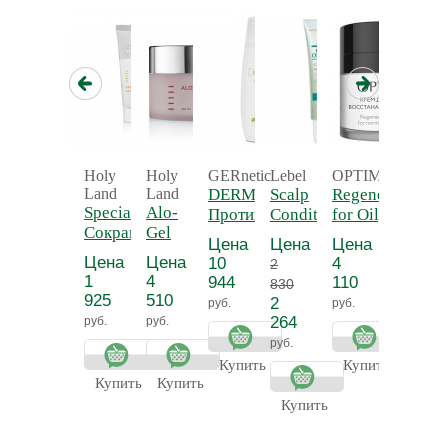
Holy
Holy
GERnetic
Lebel
OPTIME
Land
Land
DERMA, 200 мл -
Scalp
Regeneration C
Special Mask -
Alo-
Противовоспалительное
Conditioner
for Oily Skin - 
Сокращающая
Gel
антисептическое
130 мл -
для лица
Цена
Цена
Цена
маска
250
жидкое мыло
Очиститель
восстанавлива
Цена
Цена
10
4
2
"Спешиал"
мл -
для
для нормальной
1
4
944
110
830
Гель
нормальной
жирной кожи
925
510
2
руб.
руб.
алоэ
и жирной
264
руб.
руб.
кожи
руб.
головы
Купить
Купить
Купить
Купить
Купить