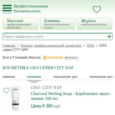
Магазин
Клиника
Журнал
профессиональной
Косметологические
советы косметолога
косметики
услуги
Главная
Каталог профессиональной косметики
GIGI
GIGI
серия CITY NAP
Всего
7
позиций. Фильтр:
отключен
включить
КОСМЕТИКА GIGI СЕРИЯ CITY NAP
новинки
название
повышение цен
понижение цен
GIGI
/ CITY NAP
Charcoal Peeling Soap - Карбоновое мыло-
пилинг 200 мл
Цена 6 380
руб.