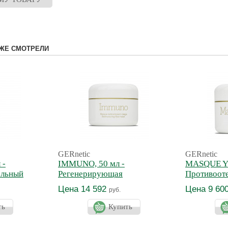
ЖЕ СМОТРЕЛИ
GERnetic
GERnetic
 -
IMMUNO, 50 мл -
MASQUE YE
ельный
Регенерирующая
Противооте
лосьон
иммуномоделирующая крем-
для век
Цена 14 592
Цена 9 60
руб.
маска
ть
Купить