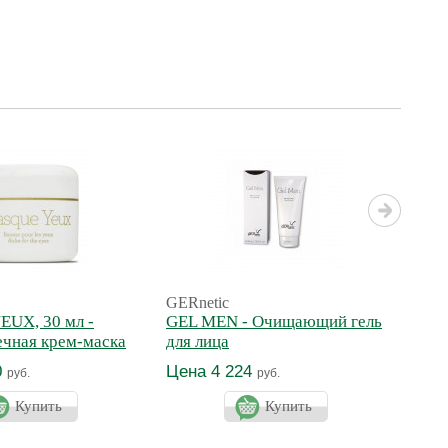
GERnetic
GERn
UX, 30 мл -
GEL MEN - Очищающий гель
LIF
чная крем-маска
для лица
кре
0
Цена 4 224
Цен
руб.
руб.
Купить
Купить