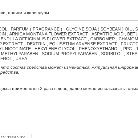
ки, арники и календулы
L , PARFUM ( FRAGRANCE ) , GLYCINE SOJA ( SOYBEAN ) OIL , 
OIN , ARNICA MONTANA FLOWER EXTRACT , ASPARTIC ACID , BET
ALENDULA OFFICINALIS FLOWER EXTRACT , CARBOMER , CHAMOM
R EXTRACT , DEXTRIN , EQUISETUM ARVENSE EXTRACT , FRUCTO
L NICOTINATE . HEXYLENE GLYCOL , PHENOXYETHANOL , PPG - 1 
 METHYLPARABEN , SODIUM PROPYLPARABEN , SORBITOL , STEA
EROL , UREA.
 что состав средства может измениться. Актуальная информа
средства.
есса применяется 2 раза в день, далее можно использовать тольк
МУ ТОВАРУ