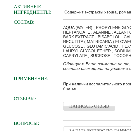
АКТИВНЫЕ
ИНГРЕДИЕНТЫ:
Содержит экстракты хвоща, ромаш
СОСТАВ:
AQUA (WATER) , PROPYLENE GLYCO
HEPTANOATE , ALANINE , ALLANT
BARK EXTRACT , BISABOLOL , C
RECUTITA ( MATRICARIA ) FLOWE
GLUCOSE , GLUTAMIC ACID , HEXY
LAURYL GLYCOL ETHER , SODIUM
CAPRYLATE , SUCROSE , TOCOPH
Обращаем Ваше внимание на то,
составе размещена на упаковке 
ПРИМЕНЕНИЕ:
При наличии воспалительного проц
бритья.
ОТЗЫВЫ:
НАПИСАТЬ ОТЗЫВ
ВОПРОСЫ:
ЗАДАТЬ ВОПРОС ПО ДАННО