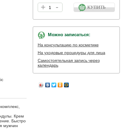
+
-
КУПИТЬ
Можно записаться:
На консультацию по косметике
На уходовые процедуры для лица
Самостоятельная запись через
календарь
ic
комплекс,
ндулы. Крем
ение. Быстро
ля мужчин