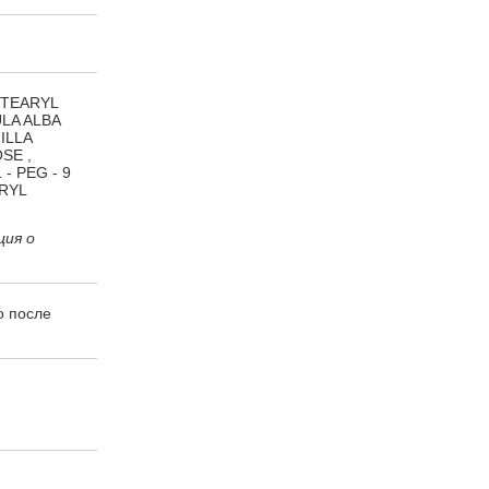
STEARYL
ULA ALBA
ILLA
SE ,
- PEG - 9
RYL
ция о
о после