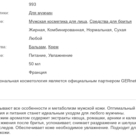
993
тики:
Для мужчин
е:
Мужская косметика для лица
,
Средства для бритья
Жирная, Комбинированная, Нормальная, Сухая
Любой
тва:
Бальзам
,
Крем
е:
Питание, Увлажнение
50 мл
Франция
нальная косметология является официальным партнером GERnet
ывают все особенности и метаболизм мужской кожи. Оптимальный 
ия и питания станет идеальным уходом для любого мужчины.
жим ароматом содержит экстракты хвоща, ромашки, арники и кале
 жжения после бритья, успокаивает, снимает раздражение и шелуш
 следов. Обеспечивает коже необходимое увлажнение. Подходит д
кожи.