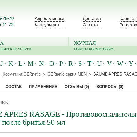
5-28-70
Адрес клиники
Доставка
Кабинет
5-11-72
Консультант
Оплата
Регистр
А
ЖУРНАЛ
ГИЧЕСКИЕ УСЛУГИ
СОВЕТЫ КОСМЕТОЛОГА
J
K
L
M
N
O
P
R
S
T
U
V
W
Y
Косметика GERnetic
GERnetic серия MEN
BAUME APRES RASAGE 
СОСТАВ
ПРИМЕНЕНИЕ
ОТЗЫВЫ
(0)
ВОПРОСЫ
(0)
 MEN
APRES RASAGE - Противовоспалитель
 после бритья 50 мл