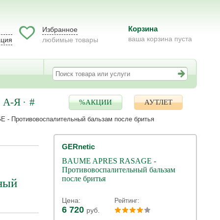
Корзина
Избранное
ваша корзина пуста
ация
любимые товары
А-Я
#
%АКЦИИ
АУТЛЕТ
- Противовоспалительный бальзам после бритья
GERnetic
BAUME APRES RASAGE -
Противовоспалительный бальзам
после бритья
ный
Цена:
Рейтинг:
6 720
руб.