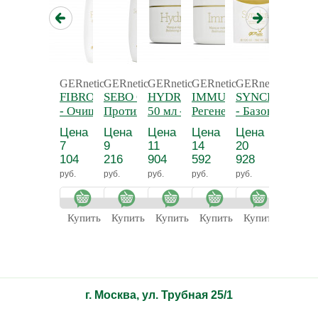
GERnetic
GERnetic
GERnetic
GERnetic
GERnetic
GERnet
FIBRO, 200 мл
SEBO GER, 200 мл -
HYDRA GER,
IMMUNO, 50 мл -
SYNCHRO, 50 
SYNCH
- Очищающий
Противовоспалительный
50 мл -
Регенерирующая
- Базовый
50 мл 
тонизирующий
антисептический лосьон
Увлажняющая
иммуномоделирующая
регенерирующ
реген
Цена
Цена
Цена
Цена
Цена
Цена
лосьон
крем-маска
крем-маска
питательный
питате
7
9
11
14
20
17
крем
крем с 
104
216
904
592
928
280
тексту
руб.
руб.
руб.
руб.
руб.
руб.
СИНХР
Купить
Купить
Купить
Купить
Купить
Купит
г. Москва, ул. Трубная 25/1