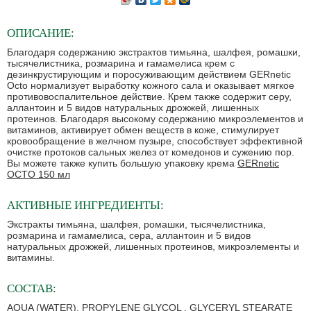
ОПИСАНИЕ:
Благодаря содержанию экстрактов тимьяна, шалфея, ромашки,
тысячелистника, розмарина и гамамелиса крем с
дезинкрустирующим и поросуживающим действием GERnetic
Octo нормализует выработку кожного сала и оказывает мягкое
противовоспалительное действие. Крем также содержит серу,
аллантоин и 5 видов натуральных дрожжей, лишенных
протеинов. Благодаря высокому содержанию микроэлементов и
витаминов, активирует обмен веществ в коже, стимулирует
кровообращение в желчном пузыре, способствует эффективной
очистке протоков сальных желез от комедонов и сужению пор.
Вы можете также купить большую упаковку крема
GERnetic
OCTO 150 мл
АКТИВНЫЕ ИНГРЕДИЕНТЫ:
Экстракты тимьяна, шалфея, ромашки, тысячелистника,
розмарина и гамамелиса, сера, аллантоин и 5 видов
натуральных дрожжей, лишенных протеинов, микроэлементы и
витамины.
СОСТАВ:
AQUA (WATER), PROPYLENE GLYCOL , GLYCERYL STEARATE