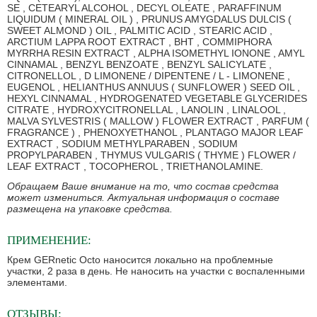
SE , CETEARYL ALCOHOL , DECYL OLEATE , PARAFFINUM
LIQUIDUM ( MINERAL OIL ) , PRUNUS AMYGDALUS DULCIS (
SWEET ALMOND ) OIL , PALMITIC ACID , STEARIC ACID ,
ARCTIUM LAPPA ROOT EXTRACT , BHT , COMMIPHORA
MYRRHA RESIN EXTRACT , ALPHA ISOMETHYL IONONE , AMYL
CINNAMAL , BENZYL BENZOATE , BENZYL SALICYLATE ,
CITRONELLOL , D LIMONENE / DIPENTENE / L - LIMONENE ,
EUGENOL , HELIANTHUS ANNUUS ( SUNFLOWER ) SEED OIL ,
HEXYL CINNAMAL , HYDROGENATED VEGETABLE GLYCERIDES
CITRATE , HYDROXYCITRONELLAL , LANOLIN , LINALOOL ,
MALVA SYLVESTRIS ( MALLOW ) FLOWER EXTRACT , PARFUM (
FRAGRANCE ) , PHENOXYETHANOL , PLANTAGO MAJOR LEAF
EXTRACT , SODIUM METHYLPARABEN , SODIUM
PROPYLPARABEN , THYMUS VULGARIS ( THYME ) FLOWER /
LEAF EXTRACT , TOCOPHEROL , TRIETHANOLAMINE.
Обращаем Ваше внимание на то, что состав средства
может измениться. Актуальная информация о составе
размещена на упаковке средства.
ПРИМЕНЕНИЕ:
Крем GERnetic Octo наносится локально на проблемные
участки, 2 раза в день. Не наносить на участки с воспаленными
элементами.
ОТЗЫВЫ: