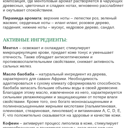
композиция, где ментоловый аромат растворяется в чарующих
древесных, цветочных и сладких нотах, мгновенно расслабляет
и окутывает спокойствием.
Пирамида аромата
: верхние ноты – лепестки роз, зеленый
жасмин; сердечные ноты – иланг-иланг, розовое дерево,
гардения; нижние ноты – мускус, кедровое дерево, сандал.
АКТИВНЫЕ ИНГРЕДИЕНТЫ:
Ментол
– освежает и охлаждает, стимулирует
микроциркуляцию крови, придает коже тонус и уменьшает
отечность. Также обладает антисептическими и
противовоспалительными свойствами, снижает активность
сальных желез.
Масло баобаба
– натуральный ингредиент из дерева,
характерного для саванн Африки. Необходимость
адаптироваться к сухому климату сформировало способность
баобаба запасать большие объемы воды в своей древесине.
Благодаря этому масло, извлеченное из него, характеризуется
сильными увлажняющими и защищающими от потери влаги
свойствами. Кроме того, оно богато мононасыщенными и
полиненасыщенными жирными кислотами (пальмитиновая,
олеиновая, стеариновая, линолевая) и витаминами А, С, D, Е,
F, что положительно сказывается на здоровье и качестве кожи.
Кофеин
– активирует процесс липолиза в коже, стимулирует
кровообращение и тонизирует сосуды, оказывает сильное