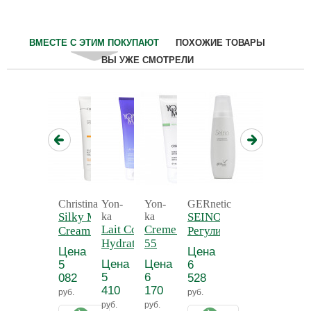
ВМЕСТЕ С ЭТИМ ПОКУПАЮТ
ПОХОЖИЕ ТОВАРЫ
ВЫ УЖЕ СМОТРЕЛИ
Christina
Yon-
Yon-
GERnetic
Silky Matte
ka
ka
SEINO -
Lait Corps
Creme 55 - Крем
Cream -
Регулирующий
Hydratant
55
Нежный
и
Цена
Цена
Detox -
антицеллюлитный
матирующий
тонизирующий
Цена
Цена
5
6
Молочко для
крем для
лосьон для
5
6
082
528
тела
тела
бюста СЕЙНО
410
170
руб.
руб.
увлажняющее
руб.
руб.