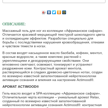
ОПИСАНИЕ:
Массажный гель для ног из коллекции «Африканское сафари».
Отличается красивой мерцающей текстурой шоколадного цвета
и охлаждающим эффектом. Разработан специально для
борьбы с последствиями нарушения кровообращения, отеками
и чувством тяжести в ногах.
В состав входят насыщенное масло баобаба, кофеин, ментол,
красные водоросли, а также комплекс растений с
укрепляющими и дезодорирующими свойствами. Они
мгновенно смягчают, освежают, тонизируют и устраняют
раздражение кожи. Контрастный аромат ментола,
растворяющийся в сладких древесно-цветочных нотах, создан
по всемирно известной запатентованной нейротехнологии
активации сознания и влияния на настроение Actimood®.
АРОМАТ ACTIMOOD®
Гель-масло входит в SPA-коллекцию «Африканское сафари».
Отличительная черта коллекции – уникальный аромат Relax,
созданный по всемирно известной запатентованной
нейротехнологии активации сознания Actimood®: контрастная