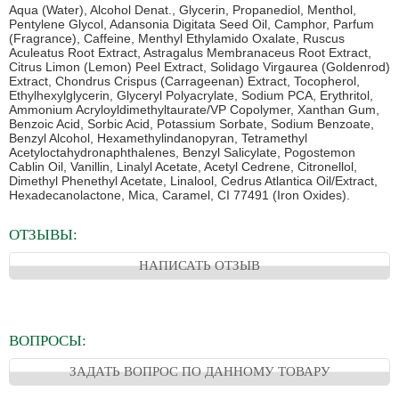
Aqua (Water), Alcohol Denat., Glycerin, Propanediol, Menthol,
Pentylene Glycol, Adansonia Digitata Seed Oil, Camphor, Parfum
(Fragrance), Caffeine, Menthyl Ethylamido Oxalate, Ruscus
Aculeatus Root Extract, Astragalus Membranaceus Root Extract,
Citrus Limon (Lemon) Peel Extract, Solidago Virgaurea (Goldenrod)
Extract, Chondrus Crispus (Carrageenan) Extract, Tocopherol,
Ethylhexylglycerin, Glyceryl Polyacrylate, Sodium PCA, Erythritol,
Ammonium Acryloyldimethyltaurate/VP Copolymer, Xanthan Gum,
Benzoic Acid, Sorbic Acid, Potassium Sorbate, Sodium Benzoate,
Benzyl Alcohol, Hexamethylindanopyran, Tetramethyl
Acetyloctahydronaphthalenes, Benzyl Salicylate, Pogostemon
Cablin Oil, Vanillin, Linalyl Acetate, Acetyl Cedrene, Citronellol,
Dimethyl Phenethyl Acetate, Linalool, Cedrus Atlantica Oil/Extract,
Hexadecanolactone, Mica, Caramel, CI 77491 (Iron Oxides).
ОТЗЫВЫ:
НАПИСАТЬ ОТЗЫВ
ВОПРОСЫ:
ЗАДАТЬ ВОПРОС ПО ДАННОМУ ТОВАРУ