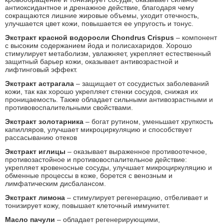
антиоксидантное и дренажное действие, благодаря чему
сокращаются лишние жировые объемы, уходит отечность,
улучшается цвет кожи, повышается ее упругость и тонус.
Экстракт красной водоросли Chondrus Crispus
– компонент
с высоким содержанием йода и полисахаридов. Хорошо
стимулирует метаболизм, увлажняет, укрепляет естественный
защитный барьер кожи, оказывает антивозрастной и
лифтинговый эффект.
Экстракт астрагала
– защищает от сосудистых заболеваний
кожи, так как хорошо укрепляет стенки сосудов, снижая их
проницаемость. Также обладает сильными антивозрастными и
противовоспалительными свойствами.
Экстракт золотарника
– богат рутином, уменьшает хрупкость
капилляров, улучшает микроциркуляцию и способствует
рассасыванию отеков
Экстракт иглицы
– оказывает выраженное противоотечное,
противозастойное и противовоспалительное действие:
укрепляет кровеносные сосуды, улучшает микроциркуляцию и
обменные процессы в коже, борется с венозным и
лимфатическим дисбалансом.
Экстракт лимона
– стимулирует регенерацию, отбеливает и
тонизирует кожу, повышает клеточный иммунитет.
Масло пачули
– обладает регенерирующими,