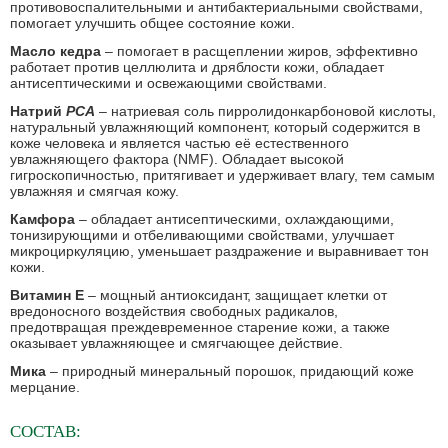
противовоспалительными и антибактериальными свойствами,
помогает улучшить общее состояние кожи.
Масло кедра
– помогает в расщеплении жиров, эффективно
работает против целлюлита и дряблости кожи, обладает
антисептическими и освежающими свойствами.
Натрий
PCA
– натриевая соль пирролидонкарбоновой кислоты,
натуральный увлажняющий компонент, который содержится в
коже человека и является частью её естественного
увлажняющего фактора (NMF). Обладает высокой
гигроскопичностью, притягивает и удерживает влагу, тем самым
увлажняя и смягчая кожу.
Камфора
– обладает антисептическими, охлаждающими,
тонизирующими и отбеливающими свойствами, улучшает
микроциркуляцию, уменьшает раздражение и выравнивает тон
кожи.
Витамин Е
– мощный антиоксидант, защищает клетки от
вредоносного воздействия свободных радикалов,
предотвращая преждевременное старение кожи, а также
оказывает увлажняющее и смягчающее действие.
Мика
– природный минеральный порошок, придающий коже
мерцание.
СОСТАВ: