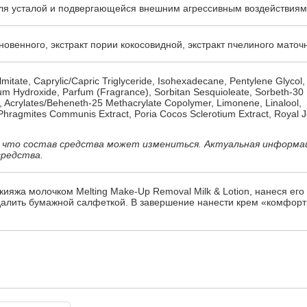
для усталой и подвергающейся внешним агрессивным воздействиям
новенного, экстракт пории кокосовидной, экстракт пчелиного маточ
lmitate, Caprylic/Capric Triglyceride, Isohexadecane, Pentylene Glycol,
ium Hydroxide, Parfum (Fragrance), Sorbitan Sesquioleate, Sorbeth-30
d, Acrylates/Beheneth-25 Methacrylate Copolymer, Limonene, Linalool,
ragmites Communis Extract, Poria Cocos Sclerotium Extract, Royal Jel
 что состав средства может измениться. Актуальная информа
средства.
кияжа молочком Melting Make-Up Removal Milk & Lotion, нанеся его
удалить бумажной салфеткой. В завершение нанести крем «комфорт