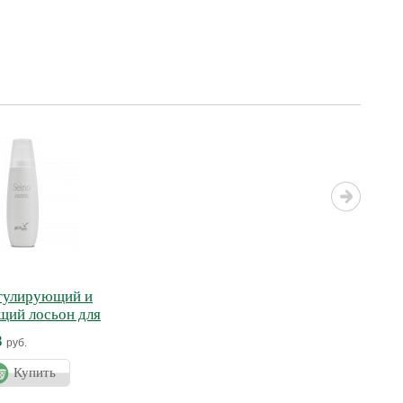
егулирующий и
щий лосьон для
ЙНО
8
руб.
Купить