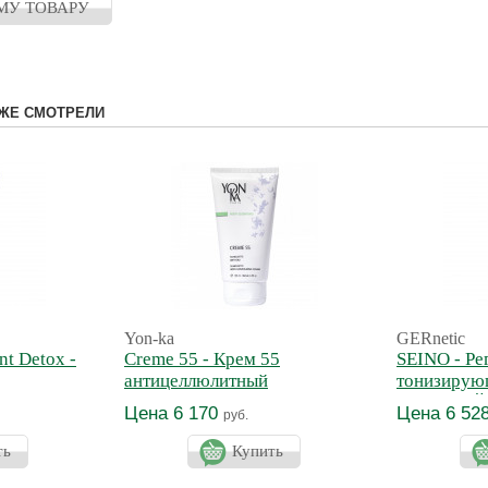
МУ ТОВАРУ
ЖЕ СМОТРЕЛИ
Yon-ka
GERnetic
nt Detox -
Creme 55 - Крем 55
SEINO - Р
антицеллюлитный
тонизирую
ванс
бюста СЕ
Цена 6 170
Цена 6 52
руб.
ть
Купить