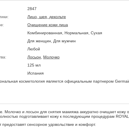
2847
тики:
Лицо, шея, декольте
е:
Очищение кожи лица
Комбинированная, Нормальная, Сухая
Для женщин, Для мужчин
Любой
тва:
Лосьон
,
Молочко
125 мл
Испания
нальная косметология является официальным партнером Germai
е. Молочко и лосьон для снятия макияжа аккуратно очищает кожу о
 Полностью подготавливает кожу к последующим процедурам ROYAL
т предоставят сенсорное удовольствие и комфорт.