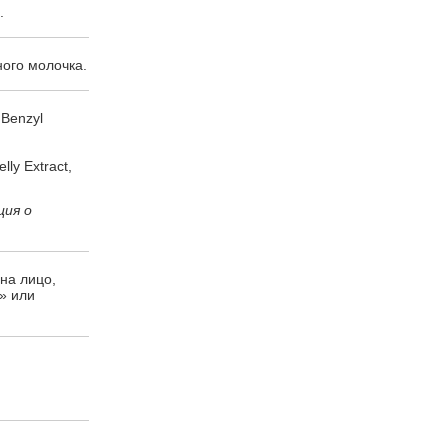
.
ного молочка.
 Benzyl
ly Extract,
ция о
 на лицо,
» или