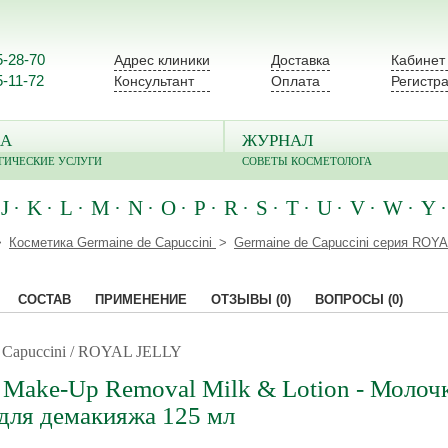
5-28-70
Адрес клиники
Доставка
Кабинет
5-11-72
Консультант
Оплата
Регистр
А
ЖУРНАЛ
ГИЧЕСКИЕ УСЛУГИ
СОВЕТЫ КОСМЕТОЛОГА
J
K
L
M
N
O
P
R
S
T
U
V
W
Y
Косметика Germaine de Capuccini
Germaine de Capuccini серия ROY
СОСТАВ
ПРИМЕНЕНИЕ
ОТЗЫВЫ
(0)
ВОПРОСЫ
(0)
e Capuccini / ROYAL JELLY
 Make-Up Removal Milk & Lotion - Молоч
для демакияжа 125 мл