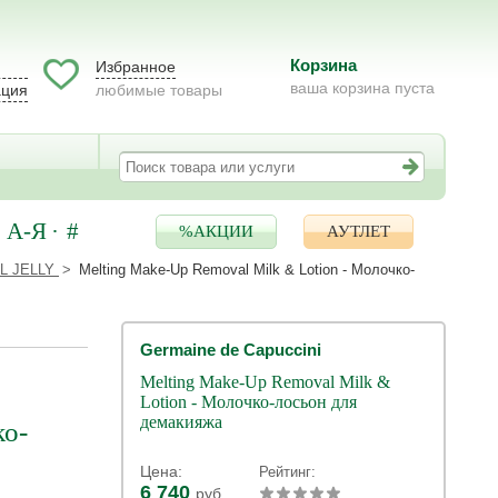
Корзина
Избранное
ваша корзина пуста
ация
любимые товары
А-Я
#
%АКЦИИ
АУТЛЕТ
AL JELLY
Melting Make-Up Removal Milk & Lotion - Молочко-
Germaine de Capuccini
Melting Make-Up Removal Milk &
Lotion - Молочко-лосьон для
демакияжа
ко-
Цена:
Рейтинг:
6 740
руб.