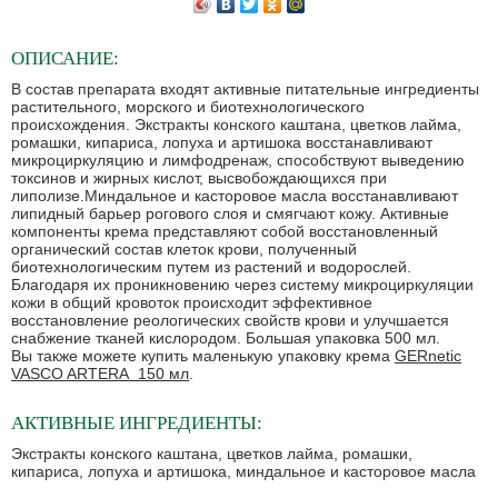
ОПИСАНИЕ:
В состав препарата входят активные питательные ингредиенты
растительного, морского и биотехнологического
происхождения. Экстракты конского каштана, цветков лайма,
ромашки, кипариса, лопуха и артишока восстанавливают
микроциркуляцию и лимфодренаж, способствуют выведению
токсинов и жирных кислот, высвобождающихся при
липолизе.Миндальное и касторовое масла восстанавливают
липидный барьер рогового слоя и смягчают кожу. Активные
компоненты крема представляют собой восстановленный
органический состав клеток крови, полученный
биотехнологическим путем из растений и водорослей.
Благодаря их проникновению через систему микроциркуляции
кожи в общий кровоток происходит эффективное
восстановление реологических свойств крови и улучшается
снабжение тканей кислородом. Большая упаковка 500 мл.
Вы также можете купить маленькую упаковку крема
GERnetic
VASCO ARTERA 150 мл
.
АКТИВНЫЕ ИНГРЕДИЕНТЫ:
Экстракты конского каштана, цветков лайма, ромашки,
кипариса, лопуха и артишока, миндальное и касторовое масла