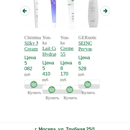
Christina
Yon-
Yon-
GERnetic
Silky Matte
ka
ka
SEINO -
Lait Corps
Creme 55 - Крем
Cream -
Регулирующий
Hydratant
55
Нежный
и
Цена
Цена
Detox -
антицеллюлитный
матирующий
тонизирующий
Цена
Цена
5
6
Молочко для
крем для
лосьон для
5
6
082
528
тела
тела
бюста СЕЙНО
410
170
руб.
руб.
увлажняющее
руб.
руб.
Прованс
Купить
Купить
Купить
Купить
г. Москва, ул. Трубная 25/1