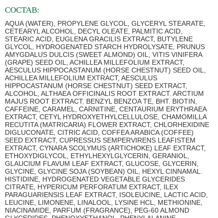
СОСТАВ:
AQUA (WATER), PROPYLENE GLYCOL, GLYCERYL STEARATE,
CETEARYL ALCOHOL, DECYL OLEATE, PALMITIC ACID,
STEARIC ACID, EUGLENA GRACILIS EXTRACT, BUTYLENE
GLYCOL, HYDROGENATED STARCH HYDROLYSATE, PRUNUS
AMYGDALUS DULCIS (SWEET ALMOND) OIL, VITIS VINIFERA
(GRAPE) SEED OIL, ACHILLEA MILLEFOLIUM EXTRACT,
AESCULUS HIPPOCASTANUM (HORSE CHESTNUT) SEED OIL,
ACHILLEA MILLEFOLIUM EXTRACT, AESCULUS
HIPPOCASTANUM (HORSE CHESTNUT) SEED EXTRACT,
ALCOHOL, ALTHAEA OFFICINALIS ROOT EXTRACT. ARCTIUM
MAJUS ROOT EXTRACT. BENZYL BENZOA TE, BHT. BIOTIN,
CAFFEINE, CARAMEL, CARNITINE, CENTAURIUM ERYTHRAEA
EXTRACT, CETYL HYDROXYETHYLCELLULOSE, CHAMOMILLA
RECUTITA (MATRICARIA) FLOWER EXTRACT, CHLORHEXIDINE
DIGLUCONATE, CITRIC ACID, COFFEA ARABICA (COFFEE)
SEED EXTRACT, CUPRESSUS SEMPERVIRENS LEAFISTEM
EXTRACT, CYNARA SCOLYMUS (ARTICHOKE) LEAF EXTRACT,
ETHOXYDIGLYCOL, ETHYLHEXYLGLYCERIN, GERANIOL,
GLAUCIUM FLAVUM LEAF EXTRACT, GLUCOSE, GLYCERIN,
GLYCINE, GLYCINE SOJA (SOYBEAN) OIL, HEXYL CINNAMAL.
HISTIDINE, HYDROGENATED VEGETABLE GLYCERIDES
CITRATE, HYPERICUM PERFORATUM EXTRACT, ILEX
PARAGUARIENSIS LEAF EXTRACT, ISOLEUCINE, LACTIC ACID,
LEUCINE, LIMONENE, LINALOOL, LYSINE HCL, METHIONINE,
NIACINAMIDE, PARFUM (FRAGRANCE), PEG-60 ALMOND