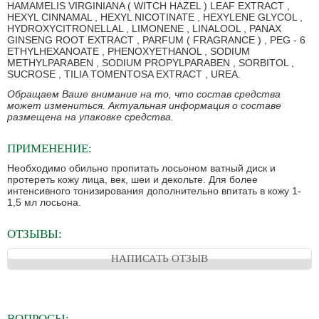
HAMAMELIS VIRGINIANA ( WITCH HAZEL ) LEAF EXTRACT ,
HEXYL CINNAMAL , HEXYL NICOTINATE , HEXYLENE GLYCOL ,
HYDROXYCITRONELLAL , LIMONENE , LINALOOL , PANAX
GINSENG ROOT EXTRACT , PARFUM ( FRAGRANCE ) , PEG - 6
ETHYLHEXANOATE , PHENOXYETHANOL , SODIUM
METHYLPARABEN , SODIUM PROPYLPARABEN , SORBITOL ,
SUCROSE , TILIA TOMENTOSA EXTRACT , UREA.
Обращаем Ваше внимание на то, что состав средства
может измениться. Актуальная информация о составе
размещена на упаковке средства.
ПРИМЕНЕНИЕ:
Необходимо обильно пропитать лосьоном ватный диск и
протереть кожу лица, век, шеи и декольте. Для более
интенсивного тонизирования дополнительно впитать в кожу 1-
1,5 мл лосьона.
ОТЗЫВЫ:
НАПИСАТЬ ОТЗЫВ
ВОПРОСЫ: