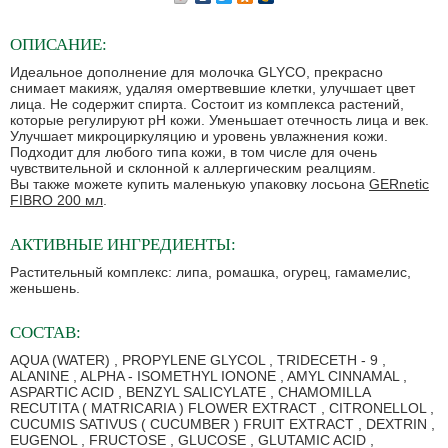
ОПИСАНИЕ:
Идеальное дополнение для молочка GLYCO, прекрасно
снимает макияж, удаляя омертвевшие клетки, улучшает цвет
лица. Не содержит спирта. Состоит из комплекса растений,
которые регулируют pH кожи. Уменьшает отечность лица и век.
Улучшает микроциркуляцию и уровень увлажнения кожи.
Подходит для любого типа кожи, в том числе для очень
чувствительной и склонной к аллергическим реалциям.
Вы также можете купить маленькую упаковку лосьона
GERnetic
FIBRO 200 мл
.
АКТИВНЫЕ ИНГРЕДИЕНТЫ:
Растительный комплекс: липа, ромашка, огурец, гамамелис,
женьшень.
СОСТАВ:
AQUA (WATER) , PROPYLENE GLYCOL , TRIDECETH - 9 ,
ALANINE , ALPHA - ISOMETHYL IONONE , AMYL CINNAMAL ,
ASPARTIC ACID , BENZYL SALICYLATE , CHAMOMILLA
RECUTITA ( MATRICARIA ) FLOWER EXTRACT , CITRONELLOL ,
CUCUMIS SATIVUS ( CUCUMBER ) FRUIT EXTRACT , DEXTRIN ,
EUGENOL , FRUCTOSE , GLUCOSE , GLUTAMIC ACID ,