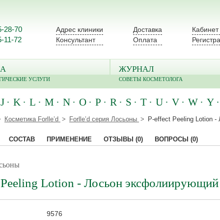
5-28-70
Адрес клиники
Доставка
Кабинет
5-11-72
Консультант
Оплата
Регистр
А
ЖУРНАЛ
ГИЧЕСКИЕ УСЛУГИ
СОВЕТЫ КОСМЕТОЛОГА
J
K
L
M
N
O
P
R
S
T
U
V
W
Y
Косметика Forlle’d
Forlle’d серия Лосьоны
P-effect Peeling Lotio
СОСТАВ
ПРИМЕНЕНИЕ
ОТЗЫВЫ
(0)
ВОПРОСЫ
(0)
осьоны
t Peeling Lotion - Лосьон эксфолиирующий
9576