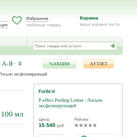
Корзина
Избранное
ваша корзина пуста
ация
любимые товары
А-Я
#
%АКЦИИ
АУТЛЕТ
n - Лосьон эксфолиирующий
Forlle’d
P-effect Peeling Lotion - Лосьон
эксфолиирующий
 100 мл
Цена:
Рейтинг:
15 540
руб.