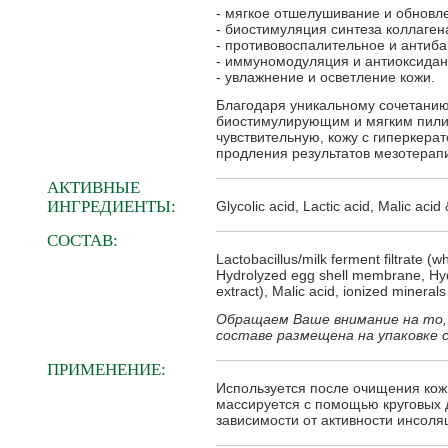
- мягкое отшелушивание и обновле
- биостимуляция синтеза коллаген
- противовоспалительное и антиба
- иммуномодуляция и антиоксидан
- увлажнение и осветление кожи.
Благодаря уникальному сочетанию
биостимулирующим и мягким пилин
чувствительную, кожу с гиперкерат
продления результатов мезотерап
АКТИВНЫЕ
ИНГРЕДИЕНТЫ:
Glycolic acid, Lactic acid, Malic acid &
СОСТАВ:
Lactobacillus/milk ferment filtrate (w
Hydrolyzed egg shell membrane, Hydro
extract), Malic acid, ionized minera
Обращаем Ваше внимание на то,
составе размещена на упаковке 
ПРИМЕНЕНИЕ:
Используется после очищения кожи
массируется с помощью круговых 
зависимости от активности инсол