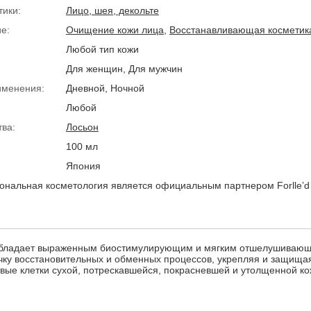
тики:
Лицо, шея, декольте
е:
Очищение кожи лица
,
Восстанавливающая косметик
Любой тип кожи
Для женщин, Для мужчин
именения:
Дневной, Ночной
Любой
тва:
Лосьон
100 мл
Япония
нальная косметология является официальным партнером Forlle’d
 обладает выраженным биостимулирующим и мягким отшелушиваю
чку восстановительных и обменных процессов, укрепляя и защищая
вые клетки сухой, потрескавшейся, покрасневшей и утолщенной ко