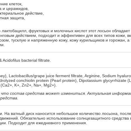
ние клеток,
а и церамидов,
ктериальное действие,
тная защита,
 лактобацилл, фруктовых и молочных кислот этот лосьон обладае
говым действием, подходит и эффективен для всех типов кожи, в
озом, тусклую и напряженную кожу, кожу курильщиков и горожан, а
ии.
 Acidofilus bacterial filtrate.
hey), Lactobacillus/grape juice ferment filtrate, Arginine, Sodium hyalur
lyzed conchiolin protein (Pearl protein), Dipotassium glycyrrhizate (L
ls (Ca2+, K+, Zn2+, Na+, Mg2+).
 что состав средства может измениться. Актуальная информа
средства.
. На ватный диск наносится небольшое количество лосьона, после
движений. Обязательно использование солнцезащитного средства 
яции. Подходит для ежедневного применения.