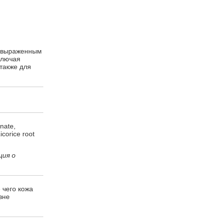
т выраженным
ключая
 также для
onate,
icorice root
ция о
 чего кожа
вне