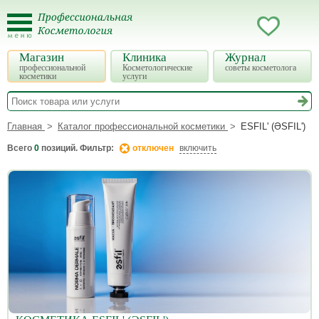
Магазин
Клиника
Журнал
профессиональной
Косметологические
советы косметолога
косметики
услуги
Главная
Каталог профессиональной косметики
ESFIL' (ƏSFIL')
Всего
0
позиций. Фильтр:
отключен
включить