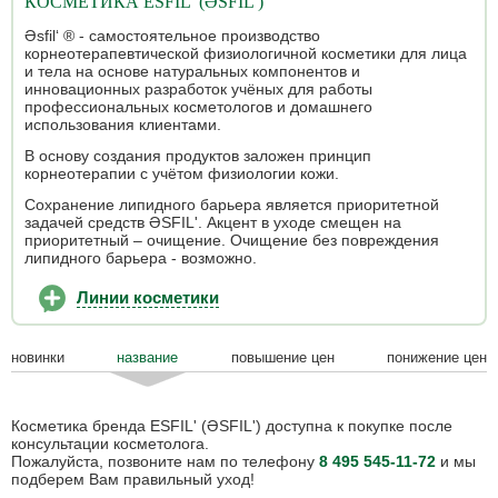
КОСМЕТИКА ESFIL' (ƏSFIL')
Əsfil‘ ® - самостоятельное производство
корнеотерапевтической физиологичной косметики для лица
и тела на основе натуральных компонентов и
инновационных разработок учёных для работы
профессиональных косметологов и домашнего
использования клиентами.
В основу создания продуктов заложен принцип
корнеотерапии с учётом физиологии кожи.
Сохранение липидного барьера является приоритетной
задачей средств ƏSFIL'. Акцент в уходе смещен на
приоритетный – очищение. Очищение без повреждения
липидного барьера - возможно.
Линии косметики
новинки
название
повышение цен
понижение цен
Косметика бренда ESFIL' (ƏSFIL') доступна к покупке после
консультации косметолога.
Пожалуйста, позвоните нам по телефону
8 495 545-11-72
и мы
подберем Вам правильный уход!