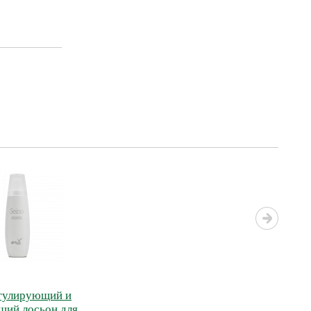
егулирующий и
щий лосьон для