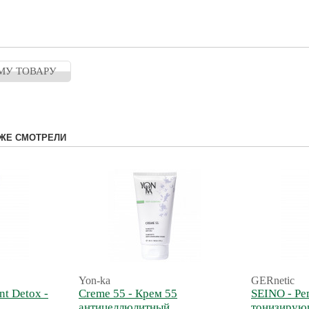
МУ ТОВАРУ
ЖЕ СМОТРЕЛИ
Yon-ka
GERnetic
nt Detox -
Creme 55 - Крем 55
SEINO - Р
антицеллюлитный
тонизирую