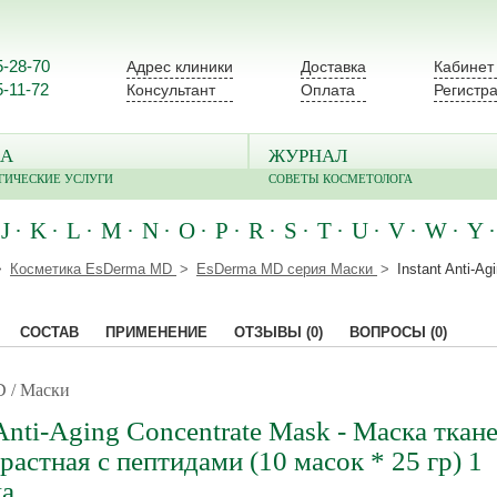
5-28-70
Адрес клиники
Доставка
Кабинет
5-11-72
Консультант
Оплата
Регистр
А
ЖУРНАЛ
ГИЧЕСКИЕ УСЛУГИ
СОВЕТЫ КОСМЕТОЛОГА
J
K
L
M
N
O
P
R
S
T
U
V
W
Y
Косметика EsDerma MD
EsDerma MD серия Маски
Instant Anti-A
СОСТАВ
ПРИМЕНЕНИЕ
ОТЗЫВЫ
(0)
ВОПРОСЫ
(0)
 / Маски
 Anti-Aging Concentrate Mask - Маска ткан
растная с пептидами (10 масок * 25 гр) 1
ка