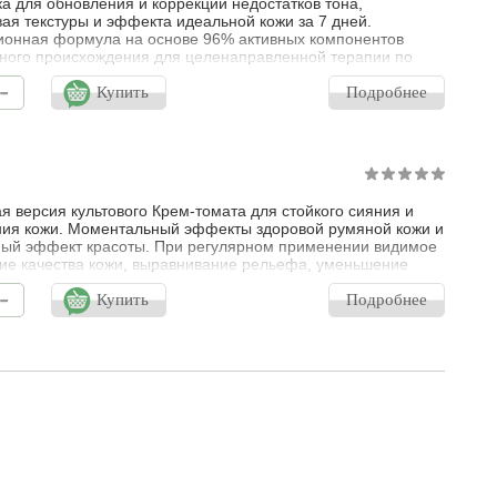
а для обновления и коррекции недостатков тона,
ая текстуры и эффекта идеальной кожи за 7 дней.
онная формула на основе 96% активных компонентов
ного происхождения для целенаправленной терапии по
ию кожи. 85% гарантированного результата по улучшению
-
я, упругости и осветлению пигментных пятен и тона кожи
Купить
Подробнее
 дней регулярного использования. Синергетический эффект
антиоксидантов томата мо
я версия культового Крем-томата для стойкого сияния и
ия кожи. Моментальный эффекты здоровой румяной кожи и
ый эффект красоты. При регулярном применении видимое
е качества кожи, выравнивание рельефа, уменьшение
ости морщин. Активная формула содержит 2
-
данта красного томата – ликопен и полифенолы - для
Купить
Подробнее
ия клеток, повышения их возможностей для обновления и
я качества кожи. 2 ан