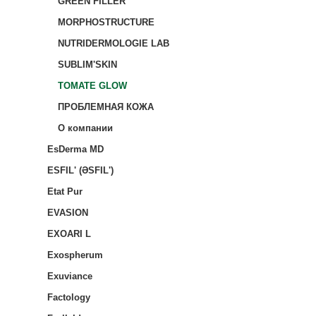
GREEN FILLER
MORPHOSTRUCTURE
NUTRIDERMOLOGIE LAB
SUBLIM'SKIN
TOMATE GLOW
ПРОБЛЕМНАЯ КОЖА
О компании
EsDerma MD
ESFIL' (ƏSFIL')
Etat Pur
EVASION
EXOARI L
Exospherum
Exuviance
Factology