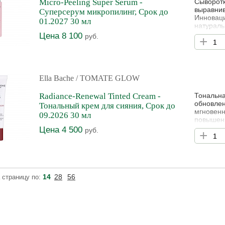
Micro-Peeling Super Serum -
Сыворотк
выравнив
Cуперсерум микропилинг, Срок до
Инноваци
01.2027 30 мл
натураль
омоложен
Цена 8 100
руб.
+
состояни
уже за 7
четырех 
Ella Bache
/ TOMATE GLOW
Radiance-Renewal Tinted Cream -
Тональна
обновлен
Тональный крем для сияния, Срок до
мгновенн
09.2026 30 мл
повышени
выраженн
Цена 4 500
руб.
+
антиокси
сохранен
улучшени
14
28
56
 страницу по: