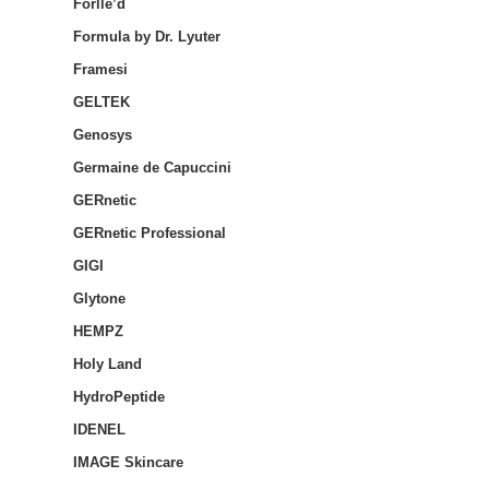
Forlle’d
Formula by Dr. Lyuter
Framesi
GELTEK
Genosys
Germaine de Capuccini
GERnetic
GERnetic Professional
GIGI
Glytone
HEMPZ
Holy Land
HydroPeptide
IDENEL
IMAGE Skincare