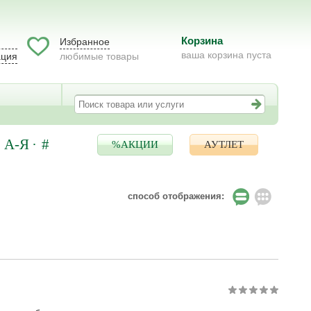
Корзина
Избранное
ваша корзина пуста
ация
любимые товары
А-Я
#
%АКЦИИ
АУТЛЕТ
способ отображения: