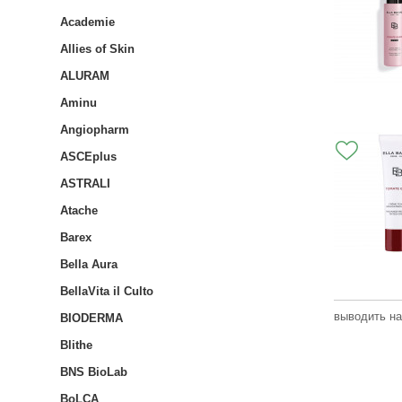
Academie
Allies of Skin
ALURAM
Aminu
Angiopharm
ASCEplus
ASTRALI
Atache
Barex
Bella Aura
BellaVita il Culto
выводить на
BIODERMA
Blithe
BNS BioLab
BoLCA