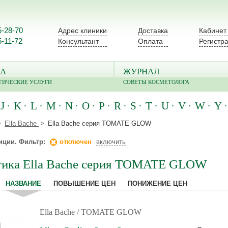
5-28-70
Адрес клиники
Доставка
Кабинет
5-11-72
Консультант
Оплата
Регистр
А
ЖУРНАЛ
ГИЧЕСКИЕ УСЛУГИ
СОВЕТЫ КОСМЕТОЛОГА
J
K
L
M
N
O
P
R
S
T
U
V
W
Y
Ella Bache
Ella Bache серия TOMATE GLOW
иции. Фильтр:
отключен
включить
тика Ella Bache серия TOMATE GLOW
НАЗВАНИЕ
ПОВЫШЕНИЕ ЦЕН
ПОНИЖЕНИЕ ЦЕН
Ella Bache
/ TOMATE GLOW