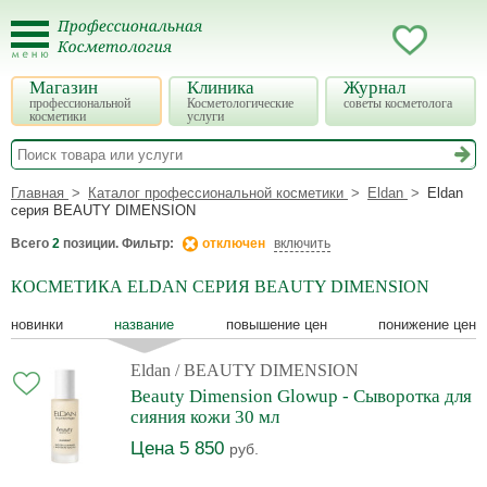
Магазин
Клиника
Журнал
профессиональной
Косметологические
советы косметолога
косметики
услуги
Главная
Каталог профессиональной косметики
Eldan
Eldan
серия BEAUTY DIMENSION
Всего
2
позиции. Фильтр:
отключен
включить
КОСМЕТИКА ELDAN СЕРИЯ BEAUTY DIMENSION
новинки
название
повышение цен
понижение цен
Eldan
/ BEAUTY DIMENSION
Beauty Dimension Glowup - Сыворотка для
сияния кожи 30 мл
Цена 5 850
руб.