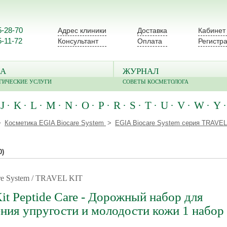
5-28-70
Адрес клиники
Доставка
Кабинет
5-11-72
Консультант
Оплата
Регистр
А
ЖУРНАЛ
ГИЧЕСКИЕ УСЛУГИ
СОВЕТЫ КОСМЕТОЛОГА
J
K
L
M
N
O
P
R
S
T
U
V
W
Y
Косметика EGIA Biocare System
EGIA Biocare System серия TRAVEL
0)
re System / TRAVEL KIT
Kit Peptide Care - Дорожный набор для
ния упругости и молодости кожи 1 набор