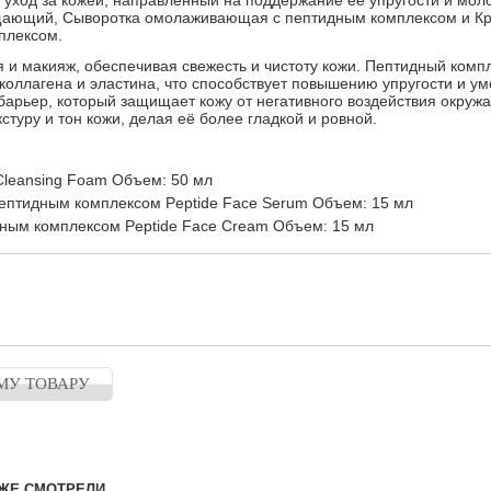
уход за кожей, направленный на поддержание её упругости и моло
щающий, Сыворотка омолаживающая с пептидным комплексом и К
плексом.
 и макияж, обеспечивая свежесть и чистоту кожи. Пептидный компл
коллагена и эластина, что способствует повышению упругости и 
барьер, который защищает кожу от негативного воздействия окруж
стуру и тон кожи, делая её более гладкой и ровной.
leansing Foam Объем: 50 мл
птидным комплексом Peptide Face Serum Объем: 15 мл
ым комплексом Peptide Face Сream Объем: 15 мл
МУ ТОВАРУ
ЖЕ СМОТРЕЛИ