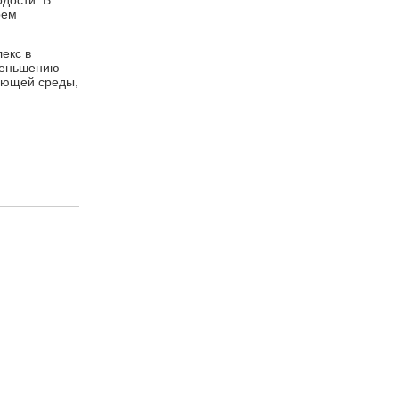
дости. В
рем
екс в
уменьшению
ающей среды,