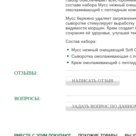
Набор обеспечивает всесторонний 
составе набора Мусс нежный очи
омолаживающий с пептидным ком
Мусс бережно удаляет загрязнения
сыворотке стимулирует выработку 
видимости морщин. Крем создает 
сохраняя её здоровье, улучшая тек
Состав набора:
Мусс нежный очищающий Soft C
Сыворотка омолаживающая с пе
Крем омолаживающий с пептидн
ОТЗЫВЫ:
НАПИСАТЬ ОТЗЫВ
ВОПРОСЫ:
ЗАДАТЬ ВОПРОС ПО ДАННО
ВМЕСТЕ С ЭТИМ ПОКУПАЮТ
ПОХОЖИЕ ТОВАРЫ
ВЫ У