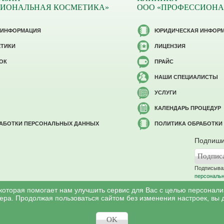
СИОНАЛЬНАЯ КОСМЕТИКА»
ООО «ПРОФЕССИОНА
 ИНФОРМАЦИЯ
ЮРИДИЧЕСКАЯ ИНФОР
ЕТИКИ
ЛИЦЕНЗИЯ
ОК
ПРАЙС
НАШИ СПЕЦИАЛИСТЫ
УСЛУГИ
КАЛЕНДАРЬ ПРОЦЕДУР
РАБОТКИ ПЕРСОНАЛЬНЫХ ДАННЫХ
ПОЛИТИКА ОБРАБОТКИ
Подпиши
Подписывая
персональ
 которая помогает нам улучшить сервис для Вас с целью персонал
ера. Продолжая пользоваться сайтом без изменения настроек, вы 
©
Профессиональная косметология
, 2007 - 2026
ся в соответствии c законом РФ «Об авторском праве и смежных правах». И
OK