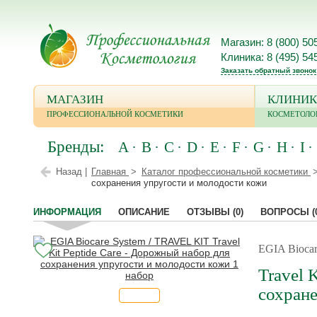
Магазин: 8 (800) 50
Клиника: 8 (495) 54
Заказать обратный звонок
МАГАЗИН
КЛИНИК
ПРОФЕССИОНАЛЬНОЙ КОСМЕТИКИ
КОСМЕТОЛО
Бренды:
A
B
C
D
E
F
G
H
I
Назад |
Главная
Каталог профессиональной косметики
сохранения упругости и молодости кожи
ИНФОРМАЦИЯ
ОПИСАНИЕ
ОТЗЫВЫ
(0)
ВОПРОСЫ
(
EGIA Bioca
Travel 
сохране