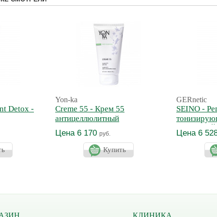
Yon-ka
GERnetic
nt Detox -
Creme 55 - Крем 55
SEINO - Р
антицеллюлитный
тонизирую
ванс
бюста СЕ
Цена 6 170
Цена 6 52
руб.
ть
Купить
АЗИН
КЛИНИКА