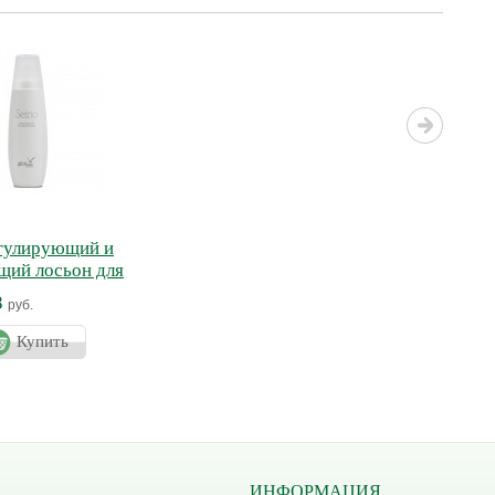
егулирующий и
щий лосьон для
ЙНО
8
руб.
Купить
ИНФОРМАЦИЯ