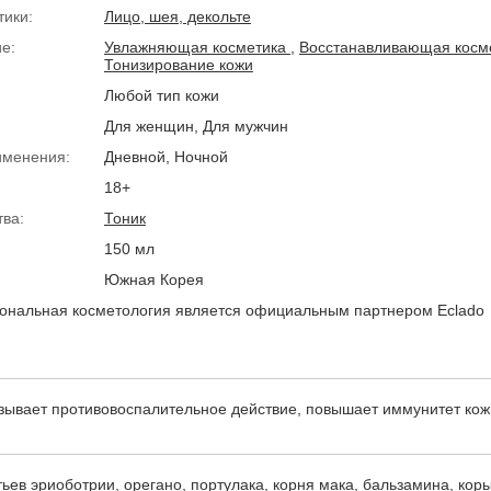
тики:
Лицо, шея, декольте
е:
Увлажняющая косметика
,
Восстанавливающая косм
Тонизирование кожи
Любой тип кожи
Для женщин, Для мужчин
именения:
Дневной, Ночной
18+
тва:
Тоник
150 мл
Южная Корея
нальная косметология является официальным партнером Eclado
азывает противовоспалительное действие, повышает иммунитет кож
ьев эриоботрии, орегано, портулака, корня мака, бальзамина, кор