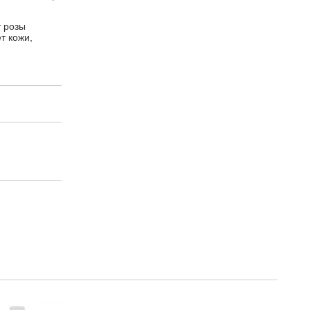
т розы
т кожи,