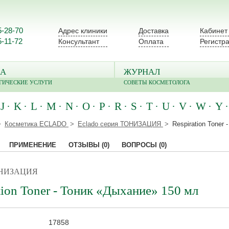
5-28-70
Адрес клиники
Доставка
Кабинет
5-11-72
Консультант
Оплата
Регистр
А
ЖУРНАЛ
ГИЧЕСКИЕ УСЛУГИ
СОВЕТЫ КОСМЕТОЛОГА
J
K
L
M
N
O
P
R
S
T
U
V
W
Y
Косметика ECLADO
Eclado серия ТОНИЗАЦИЯ
Respiration Toner
ПРИМЕНЕНИЕ
ОТЗЫВЫ
(0)
ВОПРОСЫ
(0)
ТОНИЗАЦИЯ
tion Toner - Тоник «Дыхание» 150 мл
17858