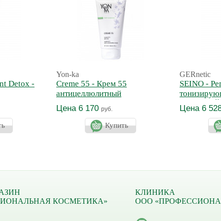
Yon-ka
GERnetic
nt Detox -
Creme 55 - Крем 55
SEINO - Р
антицеллюлитный
тонизирую
ванс
бюста СЕ
Цена 6 170
Цена 6 52
руб.
ть
Купить
АЗИН
КЛИНИКА
СИОНАЛЬНАЯ КОСМЕТИКА»
ООО «ПРОФЕССИОНА