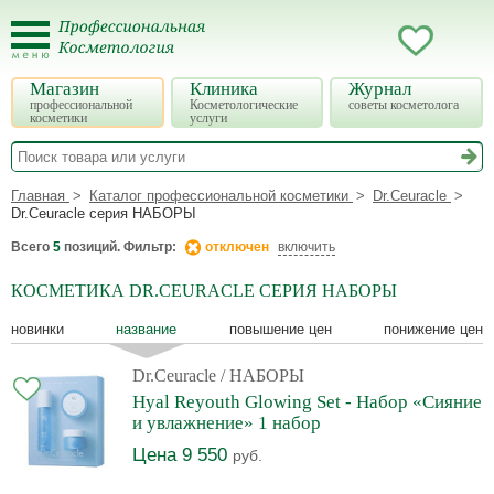
Магазин
Клиника
Журнал
профессиональной
Косметологические
советы косметолога
косметики
услуги
Главная
Каталог профессиональной косметики
Dr.Ceuracle
Dr.Ceuracle серия НАБОРЫ
Всего
5
позиций. Фильтр:
отключен
включить
КОСМЕТИКА DR.CEURACLE СЕРИЯ НАБОРЫ
новинки
название
повышение цен
понижение цен
Dr.Ceuracle
/ НАБОРЫ
Hyal Reyouth Glowing Set - Набор «Сияние
и увлажнение» 1 набор
Цена 9 550
руб.