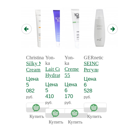
Christina
Yon-
Yon-
GERnetic
Silky Matte
ka
ka
SEINO -
Lait Corps
Creme 55 - Крем
Cream -
Регулирующий
Hydratant
55
Нежный
и
Цена
Цена
Detox -
антицеллюлитный
матирующий
тонизирующий
Цена
Цена
5
6
Молочко для
крем для
лосьон для
5
6
082
528
тела
тела
бюста СЕЙНО
410
170
руб.
руб.
увлажняющее
руб.
руб.
Прованс
Купить
Купить
Купить
Купить