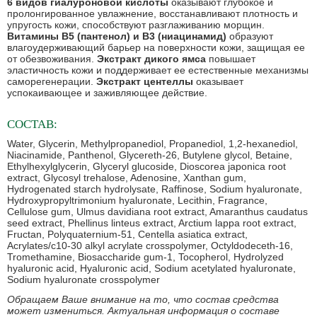
6 видов гиалуроновой кислоты
оказывают глубокое и
пролонгированное увлажнение, восстанавливают плотность и
упругость кожи, способствуют разглаживанию морщин.
Витамины В5 (пантенол) и В3 (ниацинамид)
образуют
влагоудерживающий барьер на поверхности кожи, защищая ее
от обезвоживания.
Экстракт дикого ямса
повышает
эластичность кожи и поддерживает ее естественные механизмы
саморегенерации.
Экстракт центеллы
оказывает
успокаивающее и заживляющее действие.
СОСТАВ:
Water, Glycerin, Methylpropanediol, Propanediol, 1,2-hexanediol,
Niacinamide, Panthenol, Glycereth-26, Butylene glycol, Betaine,
Ethylhexylglycerin, Glyceryl glucoside, Dioscorea japonica root
extract, Glycosyl trehalose, Adenosine, Xanthan gum,
Hydrogenated starch hydrolysate, Raffinose, Sodium hyaluronate,
Hydroxypropyltrimonium hyaluronate, Lecithin, Fragrance,
Cellulose gum, Ulmus davidiana root extract, Amaranthus caudatus
seed extract, Phellinus linteus extract, Arctium lappa root extract,
Fructan, Polyquaternium-51, Centella asiatica extract,
Acrylates/c10-30 alkyl acrylate crosspolymer, Octyldodeceth-16,
Tromethamine, Biosaccharide gum-1, Tocopherol, Hydrolyzed
hyaluronic acid, Hyaluronic acid, Sodium acetylated hyaluronate,
Sodium hyaluronate crosspolymer
Обращаем Ваше внимание на то, что состав средства
может измениться. Актуальная информация о составе