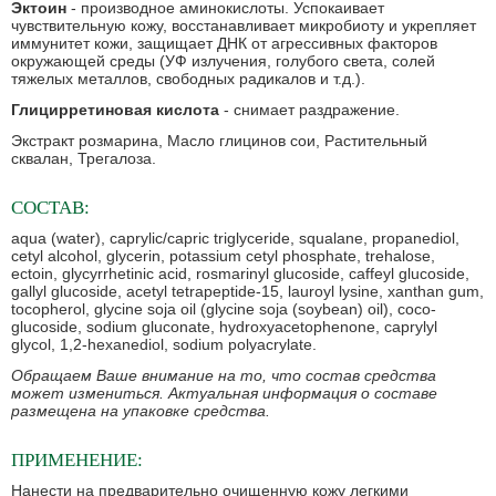
Эктоин
- производное аминокислоты. Успокаивает
чувствительную кожу, восстанавливает микробиоту и укрепляет
иммунитет кожи, защищает ДНК от агрессивных факторов
окружающей среды (УФ излучения, голубого света, солей
тяжелых металлов, свободных радикалов и т.д.).
Глицирретиновая кислота
- снимает раздражение.
Экстракт розмарина, Масло глицинов сои, Растительный
сквалан, Трегалоза.
СОСТАВ:
aqua (water), caprylic/capric triglyceride, squalane, propanediol,
cetyl alcohol, glycerin, potassium cetyl phosphate, trehalose,
ectoin, glycyrrhetinic acid, rosmarinyl glucoside, caffeyl glucoside,
gallyl glucoside, acetyl tetrapeptide-15, lauroyl lysine, xanthan gum,
tocopherol, glycine soja oil (glycine soja (soybean) oil), coco-
glucoside, sodium gluconate, hydroxyacetophenone, caprylyl
glycol, 1,2-hexanediol, sodium polyacrylate.
Обращаем Ваше внимание на то, что состав средства
может измениться. Актуальная информация о составе
размещена на упаковке средства.
ПРИМЕНЕНИЕ:
Нанести на предварительно очищенную кожу легкими