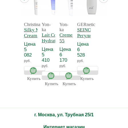
Christina
Yon-
Yon-
GERnetic
Silky Matte
ka
ka
SEINO -
Lait Corps
Creme 55 - Крем
Cream -
Регулирующий
Hydratant
55
Нежный
и
Цена
Цена
Detox -
антицеллюлитный
матирующий
тонизирующий
Цена
Цена
5
6
Молочко для
крем для
лосьон для
5
6
082
528
тела
тела
бюста СЕЙНО
410
170
руб.
руб.
увлажняющее
руб.
руб.
Прованс
Купить
Купить
Купить
Купить
г. Москва, ул. Трубная 25/1
Интернет магазин