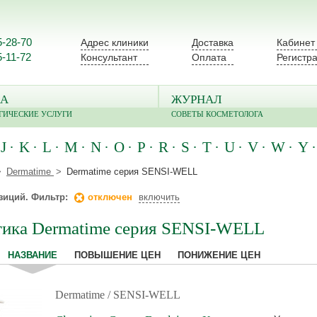
5-28-70
Адрес клиники
Доставка
Кабинет
5-11-72
Консультант
Оплата
Регистр
А
ЖУРНАЛ
ГИЧЕСКИЕ УСЛУГИ
СОВЕТЫ КОСМЕТОЛОГА
J
K
L
M
N
O
P
R
S
T
U
V
W
Y
Dermatime
Dermatime серия SENSI-WELL
зиций. Фильтр:
отключен
включить
ика Dermatime серия SENSI-WELL
НАЗВАНИЕ
ПОВЫШЕНИЕ ЦЕН
ПОНИЖЕНИЕ ЦЕН
Dermatime
/ SENSI-WELL