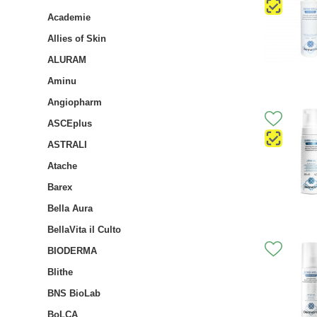
Academie
Allies of Skin
ALURAM
Aminu
Angiopharm
ASCEplus
ASTRALI
Atache
Barex
Bella Aura
BellaVita il Culto
BIODERMA
Blithe
BNS BioLab
BoLCA