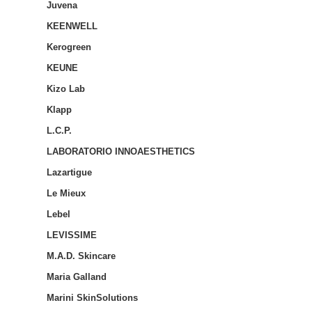
Juvena
KEENWELL
Kerogreen
KEUNE
Kizo Lab
Klapp
L.C.P.
LABORATORIO INNOAESTHETICS
Lazartigue
Le Mieux
Lebel
LEVISSIME
M.A.D. Skincare
Maria Galland
Marini SkinSolutions