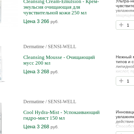
Cleansing Cream-Emulsion - Крем-
Ультра-н
чувствит
эмульсия очищающая для
увлажняю
чувствительной кожи 250 мл
защищенн
Цена 3 266
руб.
+
Dermatime
/ SENSI-WELL
Cleansing Mousse - Очищающий
Нежный м
типов и 
мусс 200 мл
липидной
Цена 3 268
кислот, 
руб.
действие
+
Растител
препятст
мыла. Ид
Dermatime
/ SENSI-WELL
Cool Hydra-Mist - Успокаивающий
Инноваци
увлажняю
гидро-мист 150 мл
действие
Цена 3 268
Способст
руб.
кожного 