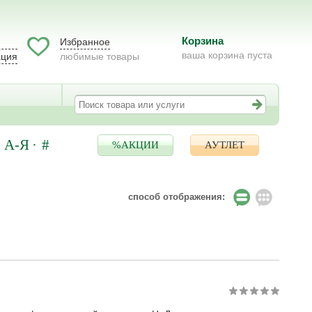
Корзина
Избранное
ваша корзина пуста
ация
любимые товары
А-Я
#
%АКЦИИ
АУТЛЕТ
способ отображения: