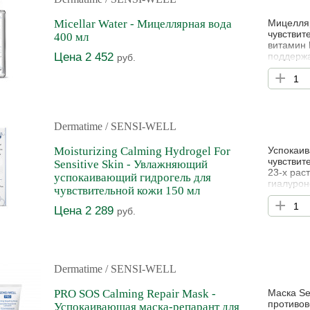
Micellar Water - Мицеллярная вода
Мицелляр
чувствит
400 мл
витамин 
Цена 2 452
поддержа
руб.
функции 
+
чувство 
гиперчув
Dermatime
/ SENSI-WELL
Moisturizing Calming Hydrogel For
Успокаив
чувствит
Sensitive Skin - Увлажняющий
23-х рас
успокаивающий гидрогель для
гиалурон
чувствительной кожи 150 мл
восстана
+
косметич
Цена 2 289
руб.
солнечно
Мгновенн
Dermatime
/ SENSI-WELL
PRO SOS Calming Repair Mask -
Маска Se
противов
Успокаивающая маска-репарант для