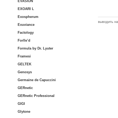
EVASION
EXOARI L
Exospherum
выводить на
Exuviance
Factology
Forlle’d
Formula by Dr. Lyuter
Framesi
GELTEK
Genosys
Germaine de Capuccini
GERnetic
GERnetic Professional
GIGI
Glytone