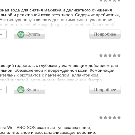
ная вода для снятия макияжа и деликатного очищения
ельной и реактивной кожи всех типов. Содержит пребиотики,
Е и гиалуроновую кислоту для оптимального увлажнения,
ния естественной микрофлоры и укрепления барьерной
кожи. Обладает успокаивающим действием, придает
-
комфорта. pH 6,8 – 7,5 Для всех типов кожи, включая
Купить
Подробнее
ствительную.
ающий гидрогель с глубоким увлажняющим действием для
ельной, обезвоженной и поврежденной кожи. Комбинация
тительных экстрактов с пантенолом, аллантоином,
овой кислотой, аргинином и бета-глюканом быстро
вливает и регенерирует кожу после агрессивных
-
еских процедур, негативного воздействия поллютантов,
Купить
Подробнее
го излучения и других факторов окружающей среды.
о уменьшает гиперемию, болезненнос
nsi-Well PRO SOS оказывает успокаивающее,
оспалительное и восстанавливающее действие.