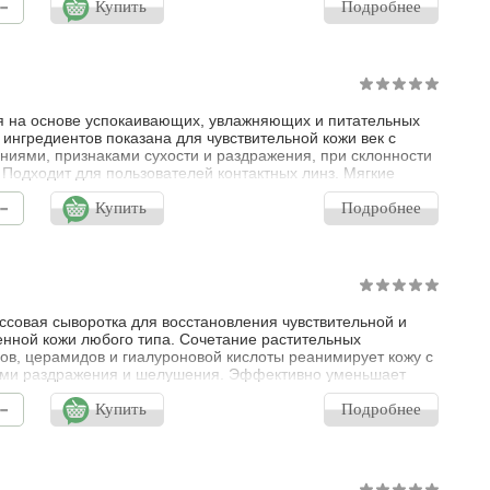
-
стетических процедур.
Купить
Подробнее
 на основе успокаивающих, увлажняющих и питательных
 ингредиентов показана для чувствительной кожи век с
ниями, признаками сухости и раздражения, при склонности
. Подходит для пользователей контактных линз. Мягкие
 натурального происхождения эффективно удаляют
-
ния и макияж, в том числе водостойкий. Гиалуроновая
Купить
Подробнее
удерживает влагу в коже, а масла ши, сладкого миндаля и
препятствуют ее
ссовая сыворотка для восстановления чувствительной и
нной кожи любого типа. Сочетание растительных
ов, церамидов и гиалуроновой кислоты реанимирует кожу с
ами раздражения и шелушения. Эффективно уменьшает
ю, болезненность, зуд, придает ощущение комфорта и
-
ости. Действие сыворотки основано на использовании
Купить
Подробнее
анной технологии, направленной на восстановление
й функции кожи. Поддерживает г