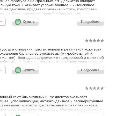
ежная формула с нейтральным рН. Деликатно очищает
ельную кожу. Оказывает успокаивающее и интенсивное
щее действие, придает ощущение чистоты, комфорта и
ости. Кожа становится гладкой и бархатистой.
-
Купить
Подробнее
усс для очищения чувствительной и реактивной кожи всех
сохранения баланса ее экосистемы (микробиоты, pH и
 мантии). Благодаря содержанию гиалуроновой и молочной
пребиотиков и бетаина оказывает выраженное увлажняющее
 и способствует поддержанию защитных свойств кожи.
-
ьные экстракты и пантенол эффективно успокаивают кожу,
Купить
Подробнее
вуя развитию воспалительного процесса. Не содержит
еален для ух
онный коктейль активных ингредиентов оказывает
щее, успокаивающее, антиоксидантное и регенерирующее
, уменьшает красноту чувствительной и реактивной кожи.
вует восстановлению натурального баланса микробиома и
иммунитета. Идеальное средство ухода после агрессивных