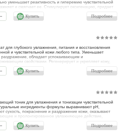
ьно уменьшает реактивность и гиперемию чувствительной
лажняет и смягчает ее. Стимулирует оксигенацию, придает
жий вид и ощущение максимального комфорта. Идеально
-
 для кожи с куперозом и розацеа.
Купить
Подробнее
ат для глубокого увлажнения, питания и восстановления
нной и чувствительной кожи любого типа. Уменьшает
и раздражение, обладает успокаивающим и
рживающим свойствами. Регенерирует и укрепляет кожу,
т антиоксидантное, противовоспалительное и
-
ссовое действие, защищает от негативного воздействия
Купить
Подробнее
 окружающей среды. Придает коже мягкость, гладкость и
тость.
ающий тоник для увлажнения и тонизации чувствительной
туральные ингредиенты формулы выравнивают рН,
т сухость, покраснение и раздражение кожи, оказывают
ающее и пролонгированное увлажняющее действие,
ощущение чистоты, свежести и комфорта. Для
-
ельной кожи любого типа.
Купить
Подробнее