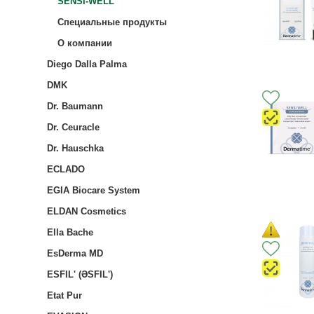
SENSI-WELL
Специальные продукты
О компании
Diego Dalla Palma
DMK
Dr. Baumann
Dr. Ceuracle
Dr. Hauschka
ECLADO
EGIA Biocare System
ELDAN Cosmetics
Ella Bache
EsDerma MD
ESFIL' (ƏSFIL')
Etat Pur