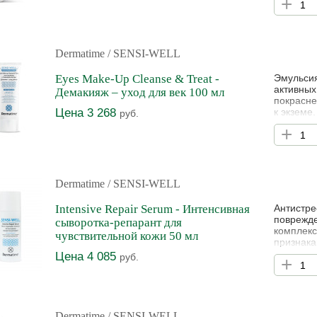
+
медико-э
Dermatime
/ SENSI-WELL
Eyes Make-Up Cleanse & Treat -
Эмульсия
активных
Демакияж – уход для век 100 мл
покрасне
Цена 3 268
к экземе
руб.
эмоленты
+
загрязне
кислота 
бабассу 
Dermatime
/ SENSI-WELL
Intensive Repair Serum - Интенсивная
Антистре
поврежде
сыворотка-репарант для
комплекс
чувствительной кожи 50 мл
признак
гипереми
Цена 4 085
руб.
+
защищенн
биомембр
барьерно
Dermatime
/ SENSI-WELL