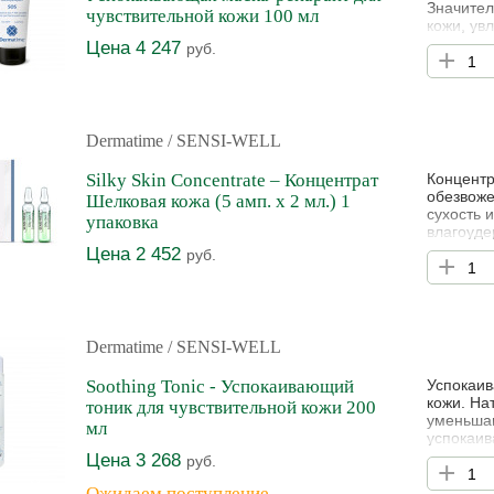
Значител
чувствительной кожи 100 мл
кожи, ув
коже све
Цена 4 247
руб.
+
подходит
Dermatime
/ SENSI-WELL
Silky Skin Concentrate – Концентрат
Концентр
обезвоже
Шелковая кожа (5 амп. х 2 мл.) 1
сухость 
упаковка
влагоуде
оказывае
Цена 2 452
руб.
+
антистре
факторов
шелковис
Dermatime
/ SENSI-WELL
Soothing Tonic - Успокаивающий
Успокаив
кожи. На
тоник для чувствительной кожи 200
уменьшаю
мл
успокаив
придают 
Цена 3 268
руб.
+
чувствит
Ожидаем поступление