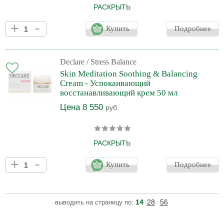
РАСКРЫТЬ
Маска обладает выраженным успокаивающим и питательным
+
-
действием, оживляет кожу, восстанавливает ее комфортное
Купить
Подробнее
состояние, усиливая барьерную функцию и повышая
сопротивляемость кожи внешним раздражителям. Маска
обеспечивает моментальное смягчающее действие и устраняет
проявление стресса (покраснение, сухость, шелушение кожи,
Declare
/ Stress Balance
ощущение ее стянутости).
Skin Meditation Soothing & Balancing
Cream - Успокаивающий
восстанавливающий крем 50 мл
Цена 8 550
руб.
РАСКРЫТЬ
Усовершенствованное средство с имунной защитой клеток кожи
+
-
оказывает интенсивное воздействие и препятствует
Купить
Подробнее
проникновению вредных веществ в глубокие слои кожи,
одновременно уменьшая интенсивность ее реакций
(покраснение, сухость, шелушение, ощущение стянутости) на
негативные воздействия. Усиливает естественную систему
14
28
56
выводить на страницу по:
регенерации, обладает выраженным успокаивающим
действием, устраняя высыпания. Всего за один месяц
чувствительность кожи снижается