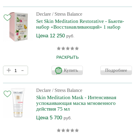
противоаллергическим действием, улучшает микроциркуляцию,
укрепляет стенки сосудов и собственную систему
реструктуризации кожи. Предотвращает развитие воспалений и
Declare
/ Stress Balance
дальнейшее прогрессирование купероза, уменьшая его
Set Skin Meditation Restorative - Бьюти-
видимые проявления и покраснение. Повышает защитные
набор «Восстанавливающий» 1 набор
свойства и снижает чувствительность кожи,
Цена 12 250
руб.
РАСКРЫТЬ
1. Успокаивающий восстанавливающий крем Declare Skin
+
-
Meditation Soothing&Balancing Cream 50ml. Успокаивающий,
Купить
Подробнее
восстанавливающий крем с плотной текстурой снижает
чувствительность кожи, устраняет негативные проявления
стресса (покраснение, сухость, шелушение, стянутость),
защищает от агрессивного воздействия окружающей среды,
Declare
/ Stress Balance
повышает сопротивляемость кожи внешним раздражителям.
Skin Meditation Mask - Интенсивная
Рекомендуется для регулярного ухода за очень раздраженной
успокаивающая маска мгновенного
сухой к
действия 75 мл
Цена 5 700
руб.