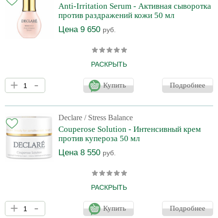
Anti-Irritation Serum - Активная сыворотка
против раздражений кожи 50 мл
Цена 9 650
руб.
РАСКРЫТЬ
SOS-средство для моментального устранения раздражения,
+
-
покраснения и шелушений. Регулярное применение сыворотки
Купить
Подробнее
создает оптимальные условия для нормального
функционирования всех клеток кожи. Рекомендуется для всех
типов кожи при склонности к раздражению и шелушению
любого рода.
Declare
/ Stress Balance
Couperose Solution - Интенсивный крем
против купероза 50 мл
Цена 8 550
руб.
РАСКРЫТЬ
Специально разработанный и дерматологически
+
-
протестированный крем для ухода за чувствительной кожей с
Купить
Подробнее
симптомами купероза и розацеа. Обладает