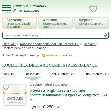
Магазин
Клиника
Журнал
профессиональной
Косметологические
советы косметолога
косметики
услуги
Главная
Каталог профессиональной косметики
Declare
Declare серия Stress Balance
Всего
7
позиций. Фильтр:
отключен
включить
КОСМЕТИКА DECLARE СЕРИЯ STRESS BALANCE
новинки
название
повышение цен
понижение цен
Declare
/ Stress Balance
5 Secrets Night Cream - Ночной
восстанавливающий крем «5 секретов» 50
мл
Цена 10 250
руб.