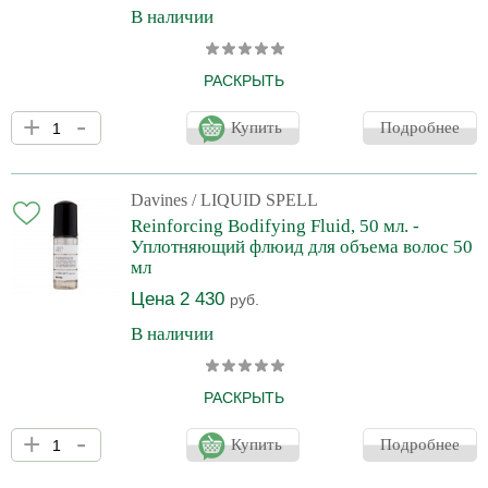
В наличии
РАСКРЫТЬ
Liquid Spell уплотняет структуру волоса, придавая объем.
+
-
Волосы выглядят более здоровыми, мягкими и гораздо более
Купить
Подробнее
живыми уже после первого применения продукта. Ставшие
более сильными и плотными волосы удерживают форму в
течении длительного времени и приобретают естественный
блеск. Благодаря комбинации аминокислот, состав которых схож
Davines
/ LIQUID SPELL
с составом волоса, флюид заметно уплотняет структуру
Reinforcing Bodifying Fluid, 50 мл. -
волосяного стержня. Содержит инновационную
Уплотняющий флюид для объема волос 50
термоактивируемую
мл
Цена 2 430
руб.
В наличии
РАСКРЫТЬ
Liquid Spell уплотняет структуру волоса, придавая объем.
+
-
Волосы выглядят более здоровыми, мягкими и гораздо более
Купить
Подробнее
живыми уже после первого применения продукта. Ставшие
более сильными и плотными волосы удерживают форму в