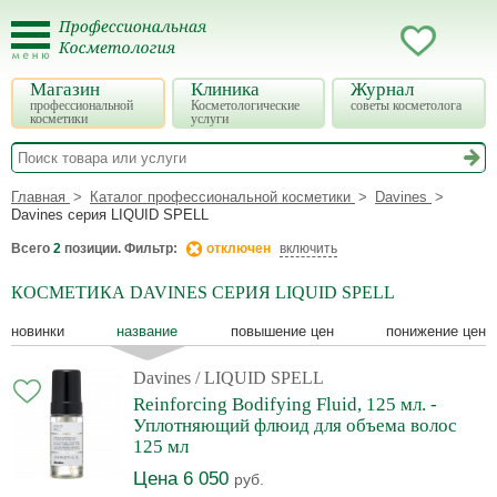
Магазин
Клиника
Журнал
профессиональной
Косметологические
советы косметолога
косметики
услуги
Главная
Каталог профессиональной косметики
Davines
Davines серия LIQUID SPELL
Всего
2
позиции. Фильтр:
отключен
включить
КОСМЕТИКА DAVINES СЕРИЯ LIQUID SPELL
новинки
название
повышение цен
понижение цен
Davines
/ LIQUID SPELL
Reinforcing Bodifying Fluid, 125 мл. -
Уплотняющий флюид для объема волос
125 мл
Цена 6 050
руб.