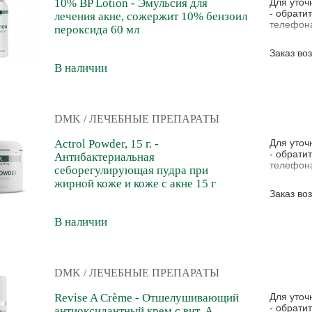
10% BP Lotion - Эмульсия для
Для уточ
- обрати
лечения акне, сожержит 10% бензоил
телефона
пероксида 60 мл
Заказ во
В наличии
DMK
/ ЛЕЧЕБНЫЕ ПРЕПАРАТЫ
Actrol Powder, 15 г. -
Для уточ
- обрати
Антибактериальная
телефона
себорегулирующая пудра при
жирной коже и коже с акне 15 г
Заказ во
В наличии
DMK
/ ЛЕЧЕБНЫЕ ПРЕПАРАТЫ
Revise A Crème - Отшелушивающий
Для уточ
- обрати
антиоксидантный крем с вит. А,