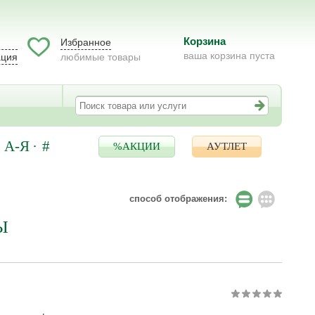
Корзина
Избранное
ваша корзина пуста
ация
любимые товары
А-Я
#
%АКЦИИ
АУТЛЕТ
способ отображения:
Ы