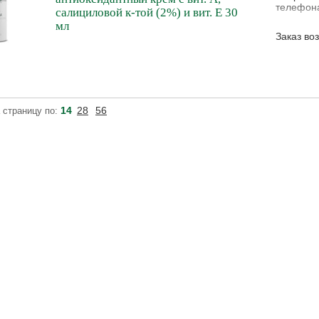
телефона
салициловой к-той (2%) и вит. Е 30
мл
Заказ во
14
28
56
 страницу по: