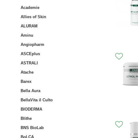
Academie
Allies of Skin
ALURAM
Aminu
Angiopharm
ASCEplus
ASTRALI
Atache
Barex
Bella Aura
BellaVita il Culto
BIODERMA
Blithe
BNS BioLab
BoLCA